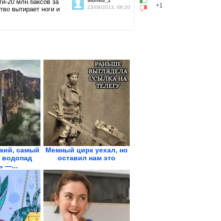
slon65_1
ги-20 млн.баксов за
+1
23/09/2013, 08:20
тво вытирает ноги и
кий, самый
Мемный цирк уехал, но
 водопад
оставил нам это
 —...