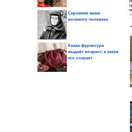
М
п
и
Скромная мама
великого человека
чтобы проявить себя
Где взять смелость,
Какая фурнитура
выдаёт возраст, а какая
госоператора
его стирает
«мусорного»
cменить главу
Власти собираются