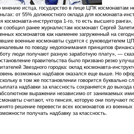
 мнению истца, государство в лице ЦПК космонавтам не
ньгах: от 55% должностного оклада для космонавта-инст
я космонавта-инструктора 1-го, то есть высшего ранга»,
к сообщил ранее журналистам космонавт Сергей Залетин
енных космонавтов как наименее загруженный на сегодн
вшие военные космонавты судятся с руководителем Ц
икалевым по поводу недопонимания принципов финансир
боту люди получают разную заработную плату», — сказ
становление правительства было призвано резко улуч
итателей Звездного городка: оклад космонавта-инструкт
овень возможных надбавок оказался еще выше. Но офор
скольку в том же постановлении говорится буквально 
ыплата надбавки за классность сохраняется до выхода
абсолютном выражении независимо от занимаемых ими
смонавты считают, что пенсия, которую они получают п
инято решение перевести всех космонавтов из военных 
зможности получать надбавку за классность.