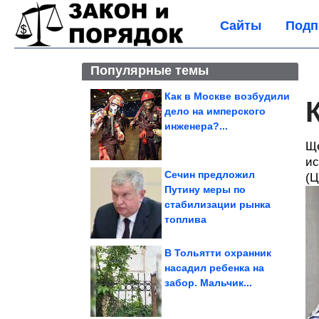
Сайты
Подп
Популярные темы
Как в Москве возбудили
дело на имперского
инженера?...
Ще
ис
Сечин предложил
(Ц
Путину меры по
стабилизации рынка
топлива
В Тольятти охранник
насадил ребенка на
забор. Мальчик...