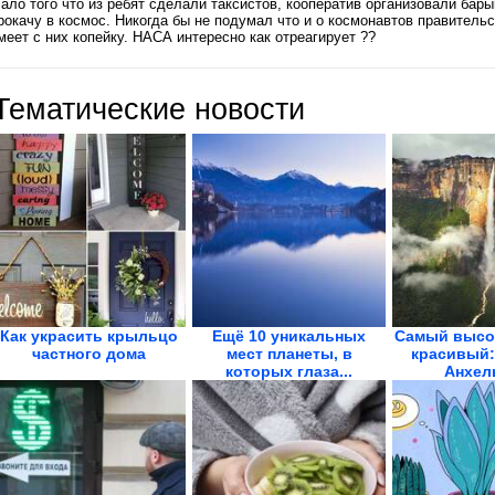
ало того что из ребят сделали таксистов, кооператив организовали бары
рокачу в космос. Никогда бы не подумал что и о космонавтов правительс
меет с них копейку. НАСА интересно как отреагирует ??
Тематические новости
Как украсить крыльцо
Ещё 10 уникальных
Самый высо
частного дома
мест планеты, в
красивый:
которых глаза...
Анхель