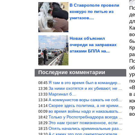
В Ставрополе провели
По
конкурс по питью из
де
унитазов....
дл
Ка
во
Новак объяснил
бы
очереди на заправках
Кр
атаками БПЛА на...
ра
По
об
Последние комментарии
ур
по
Я там в это время был в командировке.Было, было…
08:45
«В
За ними охотятся и их убивают, не ужели не понял?
13:36
в 
Маргинал б…
13:33
А коммунистов воры сажать не собираются ???
13:34
ко
Скорее здесь политика, а не криминал. Хотя эти два понятия начин
14:14
пр
во время войны надо и наказывать по законам военного времени, а
00:09
во
Только у Роспотребнадзора всегда и все в порядке! Когда касается
18:42
Это нам грозит пожизненное, если только грозно посмотреть в их с
18:29
Опять начались криминальные разборки аля 90е!
18:15
А с каких это пор секретоносителям положена охрана? Это его зада
18:10