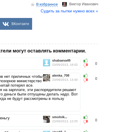
Виктор Иванович
Судить за пытки нужно всех »
ВКонтакте
тели могут оставлять комментарии.
shabaeva49
0
23/09/2013, 16:02
alenka_708
ов нет приличных чтобы
0
23/09/2013, 13:40
 позорное министерство
читай потерял все.
мя на зарплате, эти распорядители решают
что деньги были отпущены делать надо. Вот
огда не будут рассмотрены в пользу
smolnik...
деньгу
0
23/09/2013, 12:05