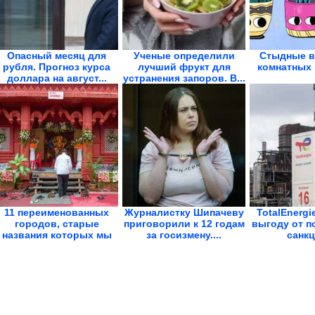
Опасный месяц для
Ученые определили
Стыдные в
рубля. Прогноз курса
лучший фрукт для
комнатных 
доллара на август...
устранения запоров. В...
11 переименованных
Журналистку Шипачеву
TotalEnergi
городов, старые
приговорили к 12 годам
выгоду от п
названия которых мы
за госизмену....
санкц
не...