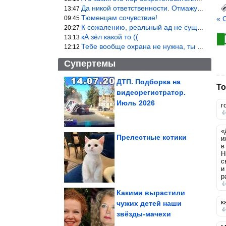
Да никой ответственности. Отмажутся.
13:47
Тюменцам сочувствие!
09:45
« 
К сожалению, реальный ад не существует.
20:27
кА зёл какой то ((
13:13
Тебе вообще охрана не нужна, ты никакой ценности не представляеш
12:12
Супертемы
ДТП. Подборка на
То
видеорегистратор.
Как и с чем носить
летние брюки
Июль 2026
г
«
Прелестные котики
и
в
Н
Бесподобно вкусная
закуска, сочная и с
сырной корочкой....
с
и
р
Какими вырастили
к
чужих детей наши
звёзды-мачехи
3 полезные находки для сада