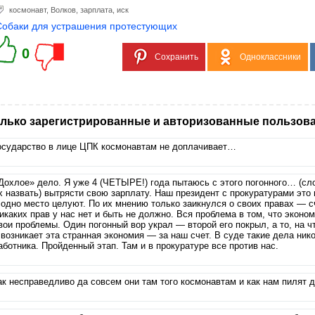
космонавт
,
Волков
,
зарплата
,
иск
Собаки для устрашения протестующих
0
Сохранить
Одноклассники
лько зарегистрированные и авторизованные пользова
осударство в лице ЦПК космонавтам не доплачивает…
Дохлое» дело. Я уже 4 (ЧЕТЫРЕ!) года пытаюсь с этого погонного… (сл
х назвать) вытрясти свою зарплату. Наш президент с прокуратурами это
 одно место целуют. По их мнению только заикнулся о своих правах — с
икаких прав у нас нет и быть не должно. Вся проблема в том, что эконо
вои проблемы. Один погонный вор украл — второй его покрыл, а то, на 
 возникает эта странная экономия — за наш счет. В суде такие дела ник
аботника. Пройденный этап. Там и в прокуратуре все против нас.
ак несправедливо да совсем они там того космонавтам и как нам пилят 