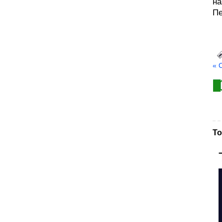
на
Пе
« 
То