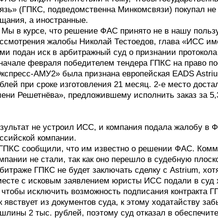
язь» (ГПКС, подведомственна Минкомсвязи) покупал не
щания, а иностранные.
Мы в курсе, что решение ФАС принято не в нашу польз
ссмотрения жалобы Николай Тестоедов, глава «ИСС име
ми подан иск в арбитражный суд о признании протокола
начале февраля победителем тендера ГПКС на право по
кспресс-АМУ2» была признана европейская EADS Astri
блей при сроке изготовления 21 месяц. 2-е место дос
ени Решетнёва», предложившему исполнить заказ за 5,
зультат не устроил ИСС, и компания подала жалобу в Ф
ссийской компании.
ГПКС сообщили, что им известно о решении ФАС. Комм
мпании не стали, так как оно перешло в судебную плоск
битраже ГПКС не будет заключать сделку с Astrium, хот
есте с исковым заявлением юристы ИСС подали в суд 
чтобы исключить возможность подписания контракта ГП
к явствует из документов суда, к этому ходатайству з
шлины 2 тыс. рублей, поэтому суд отказал в обеспечит