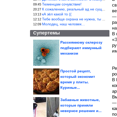
Тюменцам сочувствие!
09:45
св
К сожалению, реальный ад не существует.
20:27
ве
кА зёл какой то ((
13:13
— 
Тебе вообще охрана не нужна, ты никакой ценности не представляеш
12:12
ра
Молодец, наш человек…
12:09
на
Супертемы
В 
«Э
Рассеянному склерозу
ру
подбирают иммунный
им
Терапия смехом без
страховки
механизм
Ре
Простой рецепт,
ро
который экономит
В 
По этому рецепту
время у плиты.
всегда будет
удивительно мягким и...
ко
Куриные...
ар
Вм
Забавные животные,
— 
которые приняли
ка
неверное решение и...
Как поддерживать себя до встречи с психологом или...
по