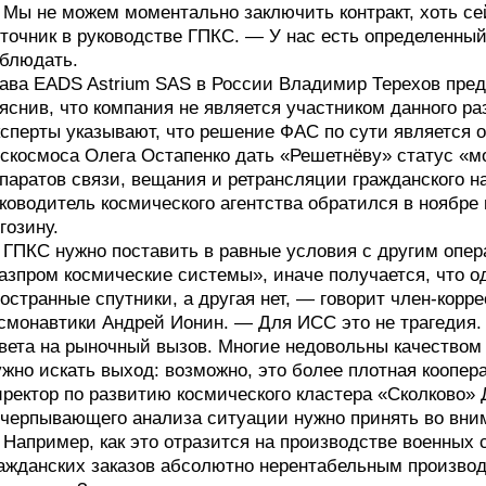
Мы не можем моментально заключить контракт, хоть сей
точник в руководстве ГПКС. — У нас есть определенный
блюдать.
ава EADS Astrium SAS в России Владимир Терехов пре
яснив, что компания не является участником данного ра
сперты указывают, что решение ФАС по сути является 
скосмоса Олега Остапенко дать «Решетнёву» статус «м
паратов связи, вещания и ретрансляции гражданского 
ководитель космического агентства обратился в ноябре
гозину.
ГПКС нужно поставить в равные условия с другим опе
азпром космические системы», иначе получается, что о
остранные спутники, а другая нет, — говорит член-кор
смонавтики Андрей Ионин. — Для ИСС это не трагедия.
вета на рыночный вызов. Многие недовольны качеством т
жно искать выход: возможно, это более плотная коопе
ректор по развитию космического кластера «Сколково» 
черпывающего анализа ситуации нужно принять во вни
Например, как это отразится на производстве военных
ажданских заказов абсолютно нерентабельным производ