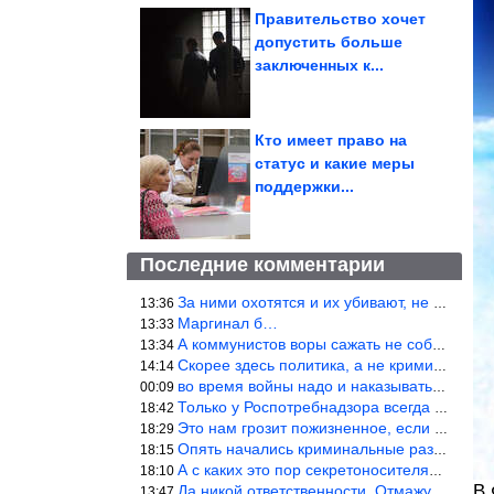
Правительство хочет
допустить больше
заключенных к...
Кто имеет право на
статус и какие меры
поддержки...
Последние комментарии
За ними охотятся и их убивают, не ужели не понял?
13:36
Маргинал б…
13:33
А коммунистов воры сажать не собираются ???
13:34
Скорее здесь политика, а не криминал. Хотя эти два понятия начин
14:14
во время войны надо и наказывать по законам военного времени, а
00:09
Только у Роспотребнадзора всегда и все в порядке! Когда касается
18:42
Это нам грозит пожизненное, если только грозно посмотреть в их с
18:29
Опять начались криминальные разборки аля 90е!
18:15
А с каких это пор секретоносителям положена охрана? Это его зада
18:10
В 
Да никой ответственности. Отмажутся.
13:47