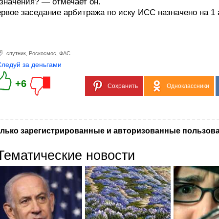
значения? — отмечает он.
рвое заседание арбитража по иску ИСС назначено на 1 
спутник
,
Роскосмос
,
ФАС
Следуй за деньгами
+6
Сохранить
Одноклассники
лько зарегистрированные и авторизованные пользова
Тематические новости