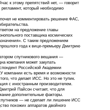
час к этому препятствий нет, — говорит
 регламент, который необходимо
дпочел не комментировать решение ФАС,
збирательства.
ответом на предложение главы
онопольного поставщика космических
назначения». С таким предложением
 прошлого года к вице-премьеру Дмитрию
ратором спутникового вещания —
дна компания может закупать
респондент Российской Академии
 У компании есть время и возможности
ого, что делает ИСС. Но это не тупик.
рация с иностранным производителем.
Дмитрий Пайсон считает, что для
мание дополнительные факторы.
 спутников — не сделает ли лишение ИСС
ство похожих аппаратов двойного