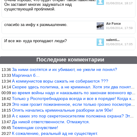
01/06/2014, 18:17
Он заставит многих задуматься над
существующей проблемой.
Air Force
спасибо за инфу к размышлению.
01/06/2014, 17:59
valenti...
И все же- куда пропадают люди?
01/06/2014, 17:05
Последние комментарии
За ними охотятся и их убивают, не ужели не понял?
13:36
Маргинал б…
13:33
А коммунистов воры сажать не собираются ???
13:34
Скорее здесь политика, а не криминал. Хотя эти два понятия начин
14:14
во время войны надо и наказывать по законам военного времени, а
00:09
Только у Роспотребнадзора всегда и все в порядке! Когда касается
18:42
Это нам грозит пожизненное, если только грозно посмотреть в их с
18:29
Опять начались криминальные разборки аля 90е!
18:15
А с каких это пор секретоносителям положена охрана? Это его зада
18:10
Да никой ответственности. Отмажутся.
13:47
Тюменцам сочувствие!
09:45
К сожалению, реальный ад не существует.
20:27