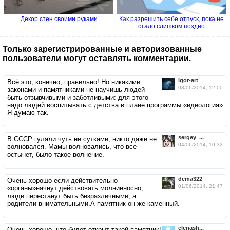
Декор стен своими руками
Как разрешить себе отпуск, пока не
стало слишком поздно
Только зарегистрированные и авторизованные
пользователи могут оставлять комментарии.
igor-art
Всё это, конечно, правильно! Но никакими
08/06/2014, 12:00
законами и памятниками не научишь людей
быть отзывчивыми и заботливыми: для этого
надо людей воспитывать с детства в плане программы «идеология».
Я думаю так.
sergey_...
В СССР гуляли чуть не сутками, никто даже не
04/06/2014, 10:32
волновался. Мамы волновались, что все
остынет, было такое волнение.
dema322
Очень хорошо если действительно
01/06/2014, 21:47
«органы»начнут действовать молниеносно,
люди перестанут быть безразличными, а
родители-внимательными.А памятник-он-же каменный.
elenash...
Очень хорошо, что будет открыт такой памятник!