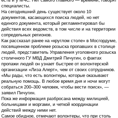
есть и у МЧС. Нет самого главного — времени, говорят
специалисты.
На сегодняшний день существует около 10
документов, касающихся поиска людей, но нет
единого документа, который регламентировал бы
действия всех ведомств, в том числе и на территории
сопредельных регионов.
Как рассказал ранее на «круглом столе» в Мосгордуме,
посвященном проблеме розыска пропавших в столице
людей, представитель Управления уголовного розыска
столичного ГУ МВД Дмитрий Пичугин, о фактах
пропажи людей он узнает быстрее от волонтерской
организации «Лиза Алерт», чем от своих сотрудников.
«Мы рады, что есть волонтеры, которые оказывают
реальную помощь. В любое время дня и ночи могут
собраться 200–300 человек, чтобы вести поиск», —
заявил Пичугин.
Пока же информация разбросана между милицией,
больницами и моргами, и четкой координации
действий между ними нет.
Самое обидное, отмечают волонтеры, что при столь