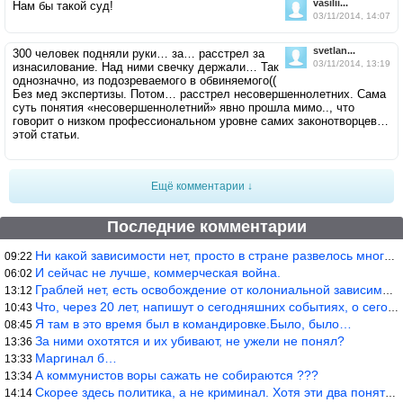
vasilii...
Нам бы такой суд!
03/11/2014, 14:07
svetlan...
300 человек подняли руки… за… расстрел за
03/11/2014, 13:19
изнасилование. Над ними свечку держали… Так
однозначно, из подозреваемого в обвиняемого((
Без мед экспертизы. Потом… расстрел несовершеннолетних. Сама
суть понятия «несовершеннолетний» явно прошла мимо.., что
говорит о низком профессиональном уровне самих законотворцев…
этой статьи.
Ещё комментарии ↓
Последние комментарии
Ни какой зависимости нет, просто в стране развелось много ипанут
09:22
И сейчас не лучше, коммерческая война.
06:02
Граблей нет, есть освобождение от колониальной зависимости, это
13:12
Что, через 20 лет, напишут о сегодняшних событиях, о сегодняшней
10:43
Я там в это время был в командировке.Было, было…
08:45
За ними охотятся и их убивают, не ужели не понял?
13:36
Маргинал б…
13:33
А коммунистов воры сажать не собираются ???
13:34
Скорее здесь политика, а не криминал. Хотя эти два понятия начин
14:14