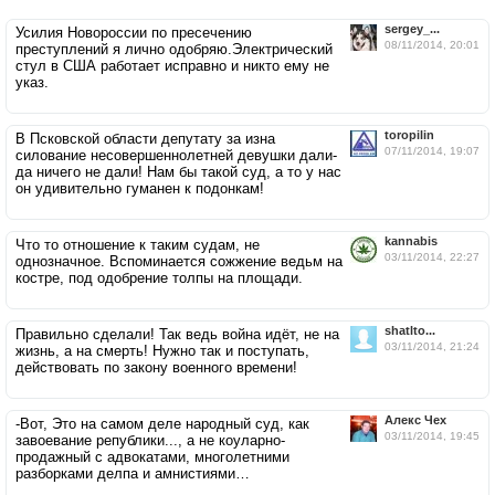
sergey_...
Усилия Новороссии по пресечению
08/11/2014, 20:01
преступлений я лично одобряю.Электрический
стул в США работает исправно и никто ему не
указ.
toropilin
В Псковской области депутату за изна
07/11/2014, 19:07
силование несовершеннолетней девушки дали-
да ничего не дали! Нам бы такой суд, а то у нас
он удивительно гуманен к подонкам!
kannabis
Что то отношение к таким судам, не
03/11/2014, 22:27
однозначное. Вспоминается сожжение ведьм на
костре, под одобрение толпы на площади.
shatlto...
Правильно сделали! Так ведь война идёт, не на
03/11/2014, 21:24
жизнь, а на смерть! Нужно так и поступать,
действовать по закону военного времени!
Алекс Чех
-Вот, Это на самом деле народный суд, как
03/11/2014, 19:45
завоевание републики..., а не коуларно-
продажный с адвокатами, многолетними
разборками делпа и амнистиями…