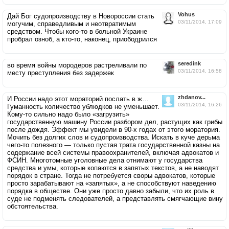
Vohus
Дай Бог судопроизводству в Новороссии стать
03/11/2014, 17:09
могучим, справедливым и неотвратимым
средством. Чтобы кого-то в больной Украине
пробрал озноб, а кто-то, наконец, приободрился
seredink
во время войны мородеров растреливали по
03/11/2014, 16:58
месту преступления без задержек
zhdanov...
И России надо этот мораторий послать в ж…
03/11/2014, 16:26
Гуманность количество ублюдков не уменьшает.
Кому-то сильно надо было «загрузить»
государственную машину России разбором дел, растущих как грибы
после дождя. Эффект мы увидели в 90-х годах от этого моратория.
Мочить без долгих слов и судопроизводства. Искать в куче дерьма
чего-то полезного — только пустая трата государственной казны на
содержание всей системы правоохранителей, включая адвокатов и
ФСИН. Многотомные уголовные дела отнимают у государства
средства и умы, которые копаются в запятых текстов, а не наводят
порядок в стране. Тогда не потребуется своры адвокатов, которые
просто зарабатывают на «запятых», а не способствуют наведению
порядка в обществе. Они уже просто давно забыли, что их роль в
суде не подменять следователей, а представлять смягчающие вину
обстоятельства.