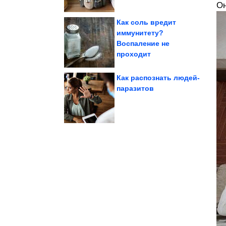
Он
Как соль вредит
иммунитету?
Воспаление не
еды, но...
поймали за воровством
Случаи, когда животных
проходит
Как распознать людей-
паразитов
животные в мире
Самые толстые