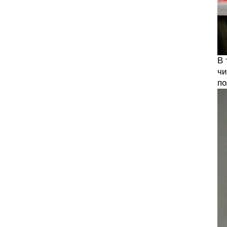
В 
чи
по