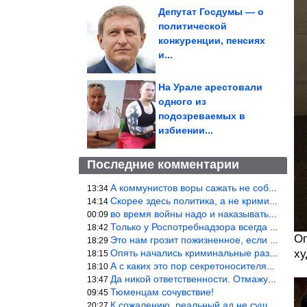
Депутат Госдумы — о
политической
конкуренции, пенсиях
и...
На Урале арестовали
одного из
подозреваемых в
избиении...
Последние комментарии
А коммунистов воры сажать не собираются ???
13:34
Скорее здесь политика, а не криминал. Хотя эти два понятия начин
14:14
во время войны надо и наказывать по законам военного времени, а
00:09
Только у Роспотребнадзора всегда и все в порядке! Когда касается
18:42
Оп
Это нам грозит пожизненное, если только грозно посмотреть в их с
18:29
Опять начались криминальные разборки аля 90е!
ху
18:15
А с каких это пор секретоносителям положена охрана? Это его зада
18:10
Да никой ответственности. Отмажутся.
13:47
Тюменцам сочувствие!
09:45
К сожалению, реальный ад не существует.
20:27