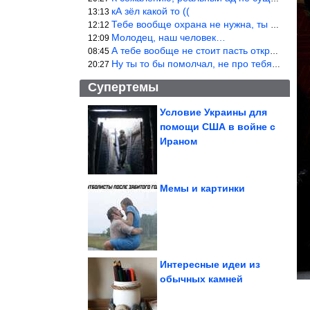
кА зёл какой то ((
13:13
Тебе вообще охрана не нужна, ты никакой ценности не представляеш
12:12
Молодец, наш человек…
12:09
А тебе вообще не стоит пасть открывать! Не с тобой общаются!
08:45
Ну ты то бы помолчал, не про тебя речь.
20:27
Супертемы
Условие Украины для
помощи США в войне с
Типы самолётов и
вертолётов СССР
Ираном
которые не пошли в
серию
Мемы и картинки
Новая ржака
Интересные идеи из
обычных камней
Одно решение стоило ему $42 млрд