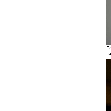
По
пр