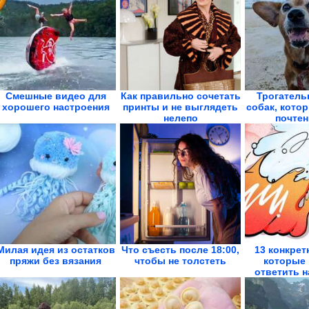
Смешные видео для
Как правильно сочетать
Трогатель
хорошего настроения
принты и не выглядеть
собак, кото
нелепо
почтен
Милая идея из остатков
Что съесть после 18:00,
13 конкрет
пряжи без вязания
чтобы не толстеть
которые 
ответить н