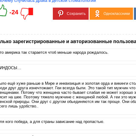
Почему случилась драка в детской стоматологии
-24
Сохранить
Одноклассники
лько зарегистрированные и авторизованные пользова
то америка так старается чтоб меньше народа рождалось.
ИНДОСЫ…
ыло ещё хуже раньше в Мире и инквизицыя и золотая орда и викинги сто
юди друг друга изнечтожают. Геи всегда были. Это такой тип мужчин что
енщинами. Потому что женщина часто бывает слабая не может хорошо 
исит на шее. Поэтому тяжело мужчине с женщиной любой. А геи это муж
енской природы. Они друг с другом обьединяются им так проще. Они об
сего лишь удобство..
ля кого победа, а для страны зависание над пропастью.