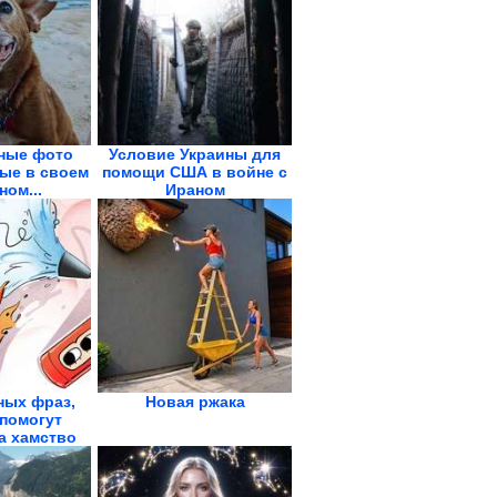
ные фото
Условие Украины для
рые в своем
помощи США в войне с
ном...
Ираном
ных фраз,
Новая ржака
помогут
а хамство