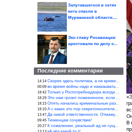
Запутавшегося в сетях
кита спасли в
Мурманской области....
Экс-главу Росавиации
арестовали по делу о...
Последние комментарии
Скорее здесь политика, а не криминал. Хотя эти два понятия начин
14:14
во время войны надо и наказывать по законам военного времени, а
00:09
Только у Роспотребнадзора всегда и все в порядке! Когда касается
18:42
«Э
Это нам грозит пожизненное, если только грозно посмотреть в их с
18:29
гр
Опять начались криминальные разборки аля 90е!
18:15
А с каких это пор секретоносителям положена охрана? Это его зада
18:10
вс
Да никой ответственности. Отмажутся.
13:47
Он
Тюменцам сочувствие!
09:45
В 
К сожалению, реальный ад не существует.
20:27
пр
кА зёл какой то ((
13:13