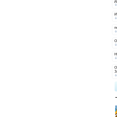
Д
И
п
О
Н
О
З