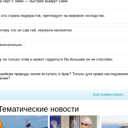
а черт с ними — быстрее вымрут сами.
 эта страна педерастов, претендует на мировое господство.
отому что он сам гей, неужели непонятно.
кончательно…
у он только этим и может гордиться На большее он не способен
шибкам природы зачем вступать в брак? Только для права наследовани
ачем?
Ещё комментарии ↓
Тематические новости