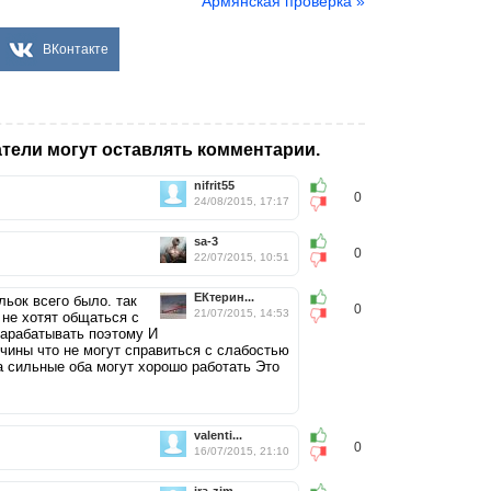
Армянская проверка »
ВКонтакте
тели могут оставлять комментарии.
nifrit55
0
24/08/2015, 17:17
sa-3
0
22/07/2015, 10:51
ЕКтерин...
льок всего было. так
0
21/07/2015, 14:53
 не хотят общаться с
зарабатывать поэтому И
чины что не могут справиться с слабостью
а сильные оба могут хорошо работать Это
valenti...
0
16/07/2015, 21:10