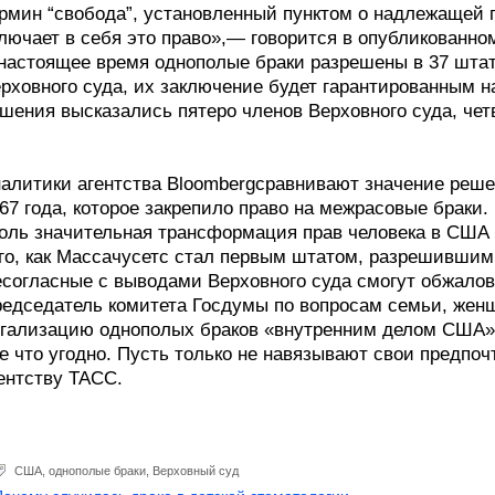
рмин “свобода”, установленный пунктом о надлежащей п
лючает в себя это право»,— говорится в опубликованно
настоящее время однополые браки разрешены в 37 штата
рховного суда, их заключение будет гарантированным н
шения высказались пятеро членов Верховного суда, чет
алитики агентства Bloombergсравнивают значение реше
67 года, которое закрепило право на межрасовые браки.
оль значительная трансформация прав человека в США 
го, как Массачусетс стал первым штатом, разрешившим 
согласные с выводами Верховного суда смогут обжалова
едседатель комитета Госдумы по вопросам семьи, жен
гализацию однополых браков «внутренним делом США».
е что угодно. Пусть только не навязывают свои предпо
ентству ТАСС.
США
,
однополые браки
,
Верховный суд