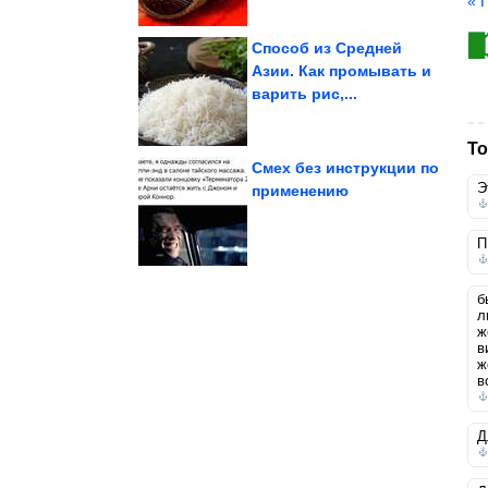
« 
Способ из Средней
Азии. Как промывать и
варить рис,...
Великолепно!
Приколы в анимациях.
То
Смех без инструкции по
Э
применению
гараже
на бетонном полу в
Как избавиться от пыли
П
б
л
ж
в
ж
в
Д