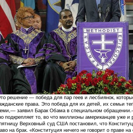
то решение — победа для пар геев и лесбиянок, которы
ажданские права. Это победа для их детей, их семьи те
еми,— заявил Барак Обама в специальном обращении.
о подкрепляет то, во что миллионы американцев уже и
пятницу Верховный суд США постановил, что Конституц
аво на брак. «Конституция ничего не говорит о праве на