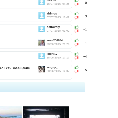
ira-zim
0
16/07/2015, 04:25
abimos
+3
07/07/2015, 10:42
ostrovoly
+1
07/07/2015, 01:02
sean200954
+1
29/06/2015, 21:20
liberti...
+4
28/06/2015, 17:17
sergey_...
я? Есть завещание.
+5
28/06/2015, 12:07