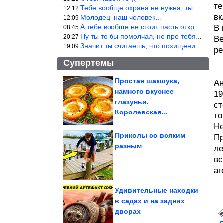
те
Тебе вообще охрана не нужна, ты никакой ценности не представляеш
12:12
вк
Молодец, наш человек…
12:09
А тебе вообще не стоит пасть открывать! Не с тобой общаются!
В 
08:45
Ну ты то бы помолчал, не про тебя речь.
20:27
Ве
Значит ты считаешь, что похищение малолетних детей это нормально
19:09
ре
Супертемы
Простая шакшука,
Ан
намного вкуснее
19
Знаки Зодиака, среди
которых многие
глазуньи.
становятся...
ст
Королевская...
то
Не
Приколы со всяким
Пр
разным
ле
Как стирать постельное
бельё, чтобы оно
вс
хрустело как в...
аг
Удивительные находки
в садах и на задних
дворах
Хорошие отношения не делают нас счастливыми автоматически