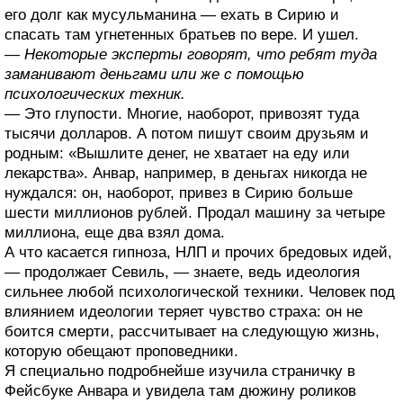
его долг как мусульманина — ехать в Сирию и
спасать там угнетенных братьев по вере. И ушел.
— Некоторые эксперты говорят, что ребят туда
заманивают деньгами или же с помощью
психологических техник.
— Это глупости. Многие, наоборот, привозят туда
тысячи долларов. А потом пишут своим друзьям и
родным: «Вышлите денег, не хватает на еду или
лекарства». Анвар, например, в деньгах никогда не
нуждался: он, наоборот, привез в Сирию больше
шести миллионов рублей. Продал машину за четыре
миллиона, еще два взял дома.
А что касается гипноза, НЛП и прочих бредовых идей,
— продолжает Севиль, — знаете, ведь идеология
сильнее любой психологической техники. Человек под
влиянием идеологии теряет чувство страха: он не
боится смерти, рассчитывает на следующую жизнь,
которую обещают проповедники.
Я специально подробнейше изучила страничку в
Фейсбуке Анвара и увидела там дюжину роликов