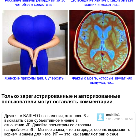
Россияне вывели рекордный за 30
Его всегда не хватает. Какой бывает
лет объем средств из...
магний и может ли...
Женские приколы дня. Суперхиты!
Факты о мозге, которые звучат как
выдумка, но...
Только зарегистрированные и авторизованные
пользователи могут оставлять комментарии.
muhllis1
Друзья, с ВАШЕГО позволения, хотелось бы
10/06/2015, 18:58
высказать свое субъективное мнение в
отношении ИГ. Давайте посмотрим со стороны
на проблемы ИГ:- Мы все знаем, что в огороде, сорняк вырывают с
корнем и знаем для чего. ИГ — это, как заявляют они о себе