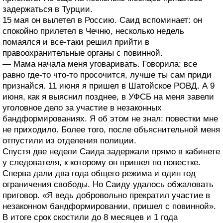
задержаться в Турции.
15 мая он вылетел в Россию. Саид вспоминает: он
спокойно прилетел в Чечню, несколько недель
помаялся и все-таки решил прийти в
правоохранительные органы с повинной.
— Мама начала меня уговаривать. Говорила: все
равно где-то что-то просочится, лучше ты сам приди
признайся. 11 июня я пришел в Шатойское РОВД. А 9
июня, как я выяснил позднее, в УФСБ на меня завели
уголовное дело за участие в незаконных
бандформированиях. Я об этом не знал: повестки мне
не приходило. Более того, после объяснительной меня
отпустили из отделения полиции.
Спустя две недели Саида задержали прямо в кабинете
у следователя, к которому он пришел по повестке.
Сперва дали два года общего режима и один год
ограничения свободы. Но Саиду удалось обжаловать
приговор. «Я ведь добровольно прекратил участие в
незаконном бандформировании, пришел с повинной».
В итоге срок скостили до 8 месяцев и 1 года