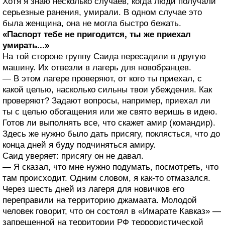
Хотя я знаю несколько случаев, когда люди получали
серьезные ранения, умирали. В одном случае это
была женщина, она не могла быстро бежать.
«Паспорт тебе не пригодится, ты же приехал
умирать...»
На той стороне группу Саида пересадили в другую
машину. Их отвезли в лагерь для новобранцев.
— В этом лагере проверяют, от кого ты приехал, с
какой целью, насколько сильны твои убеждения. Как
проверяют? Задают вопросы, например, приехал ли
ты с целью обогащения или же свято веришь в идею.
Готов ли выполнять все, что скажет амир (командир).
Здесь же нужно было дать присягу, поклясться, что до
конца дней я буду подчиняться амиру.
Саид уверяет: присягу он не давал.
— Я сказал, что мне нужно подумать, посмотреть, что
там происходит. Одним словом, я как-то отмазался.
Через шесть дней из лагеря для новичков его
переправили на территорию джамаата. Молодой
человек говорит, что он состоял в «Имарате Кавказ» —
запрещенной на территории РФ террористической