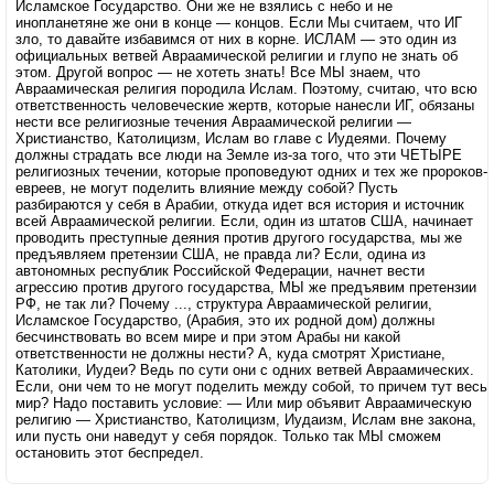
Исламское Государство. Они же не взялись с небо и не
инопланетяне же они в конце — концов. Если Мы считаем, что ИГ
зло, то давайте избавимся от них в корне. ИСЛАМ — это один из
официальных ветвей Авраамической религии и глупо не знать об
этом. Другой вопрос — не хотеть знать! Все МЫ знаем, что
Авраамическая религия породила Ислам. Поэтому, считаю, что всю
ответственность человеческие жертв, которые нанесли ИГ, обязаны
нести все религиозные течения Авраамической религии —
Христианство, Католицизм, Ислам во главе с Иудеями. Почему
должны страдать все люди на Земле из-за того, что эти ЧЕТЫРЕ
религиозных течении, которые проповедуют одних и тех же пророков-
евреев, не могут поделить влияние между собой? Пусть
разбираются у себя в Арабии, откуда идет вся история и источник
всей Авраамической религии. Если, один из штатов США, начинает
проводить преступные деяния против другого государства, мы же
предъявляем претензии США, не правда ли? Если, одина из
автономных республик Российской Федерации, начнет вести
агрессию против другого государства, МЫ же предъявим претензии
РФ, не так ли? Почему ..., структура Авраамической религии,
Исламское Государство, (Арабия, это их родной дом) должны
бесчинствовать во всем мире и при этом Арабы ни какой
ответственности не должны нести? А, куда смотрят Христиане,
Католики, Иудеи? Ведь по сути они с одних ветвей Авраамических.
Если, они чем то не могут поделить между собой, то причем тут весь
мир? Надо поставить условие: — Или мир объявит Авраамическую
религию — Христианство, Католицизм, Иудаизм, Ислам вне закона,
или пусть они наведут у себя порядок. Только так МЫ сможем
остановить этот беспредел.