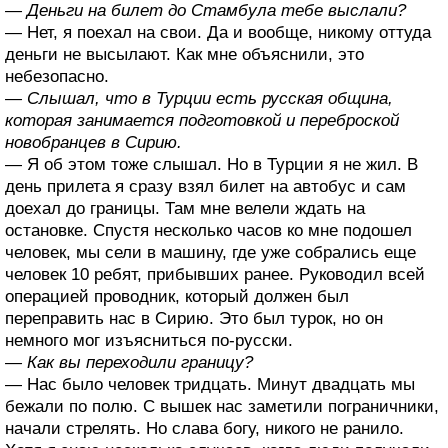
— Деньги на билет до Стамбула тебе выслали?
— Нет, я поехал на свои. Да и вообще, никому оттуда
деньги не высылают. Как мне объяснили, это
небезопасно.
— Слышал, что в Турции есть русская община,
которая занимается подготовкой и переброской
новобранцев в Сирию.
— Я об этом тоже слышал. Но в Турции я не жил. В
день прилета я сразу взял билет на автобус и сам
доехал до границы. Там мне велели ждать на
остановке. Спустя несколько часов ко мне подошел
человек, мы сели в машину, где уже собрались еще
человек 10 ребят, прибывших ранее. Руководил всей
операцией проводник, который должен был
переправить нас в Сирию. Это был турок, но он
немного мог изъясниться по-русски.
— Как вы переходили границу?
— Нас было человек тридцать. Минут двадцать мы
бежали по полю. С вышек нас заметили пограничники,
начали стрелять. Но слава богу, никого не ранило.