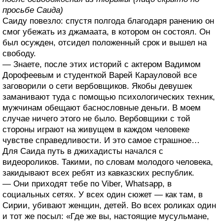
просьбе Саида)
Саиду повезло: спустя полгода благодаря ранению он
смог убежать из джамаата, в котором он состоял. Он
был осужден, отсидел положенный срок и вышел на
свободу.
— Знаете, после этих историй с актером Вадимом
Дорофеевым и студенткой Варей Карауловой все
заговорили о сети вербовщиков. Якобы девушек
заманивают туда с помощью психологических техник,
мужчинам обещают баснословные деньги. В моем
случае ничего этого не было. Вербовщики с той
стороны играют на живущем в каждом человеке
чувстве справедливости. И это самое страшное…
Для Саида путь в джихадисты начался с
видеороликов. Такими, по словам молодого человека,
закидывают всех ребят из кавказских республик.
— Они приходят тебе по Viber, Whatsapp, в
социальных сетях. У всех один сюжет — как там, в
Сирии, убивают женщин, детей. Во всех роликах один
и тот же посыл: «Где же вы, настоящие мусульмане,