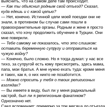
выяснить, что на самом деле там происходит.
— Как ты объяснил родным свой отъезд? Сказал,
куда едешь и с какой целью?
— Нет, конечно. Истинной цели моей поездки они не
знали, в противном бы случае сами пошли в
правоохранительные органы. Родным и жене я просто
сказал, что хочу продолжить обучение в Турции. Они
мне поверили.
— Тебе самому не показалось, что это слишком:
оставить беременную супругу и отправиться на
чужую войну?
— Конечно, было сложно. Но я тогда думал: у нас все
тихо, за супругой есть кому присмотреть, здесь мама,
папа, мои братья. А мне нужно ехать туда: кроме меня
и таких, как я, о них никто не позаботится.
— Можно спросить у тебя о твоих религиозных
взглядах?
— Вы имеете в виду, был ли у меня радикальный
настрой, был ли я религиозным фанатиком?
Однозначно нет.
Саид вспоминает: примерно за три месяца до отъезда