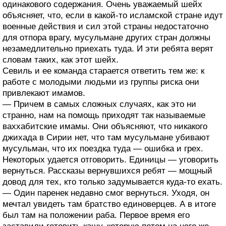
одинакового содержания. Очень уважаемый шейх
объясняет, что, если в какой-то исламской стране идут
военные действия и сил этой страны недостаточно
для отпора врагу, мусульмане других стран должны
незамедлительно приехать туда. И эти ребята верят
словам таких, как этот шейх.
Севиль и ее команда старается ответить тем же: к
работе с молодыми людьми из группы риска они
привлекают имамов.
— Причем в самых сложных случаях, как это ни
странно, нам на помощь приходят так называемые
ваххабитские имамы. Они объясняют, что никакого
джихада в Сирии нет, что там мусульмане убивают
мусульман, что их поездка туда — ошибка и грех.
Некоторых удается отговорить. Единицы — уговорить
вернуться. Рассказы вернувшихся ребят — мощный
довод для тех, кто только задумывается куда-то ехать.
— Один паренек недавно смог вернуться. Уходя, он
мечтал увидеть там братство единоверцев. А в итоге
был там на положении раба. Первое время его