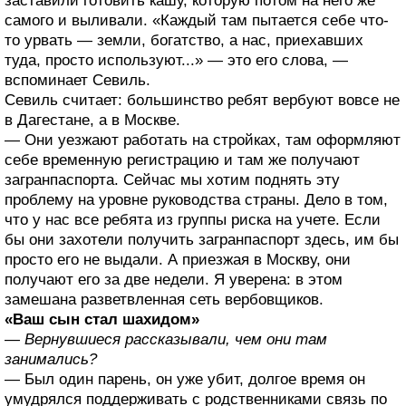
заставили готовить кашу, которую потом на него же
самого и выливали. «Каждый там пытается себе что-
то урвать — земли, богатство, а нас, приехавших
туда, просто используют...» — это его слова, —
вспоминает Севиль.
Севиль считает: большинство ребят вербуют вовсе не
в Дагестане, а в Москве.
— Они уезжают работать на стройках, там оформляют
себе временную регистрацию и там же получают
загранпаспорта. Сейчас мы хотим поднять эту
проблему на уровне руководства страны. Дело в том,
что у нас все ребята из группы риска на учете. Если
бы они захотели получить загранпаспорт здесь, им бы
просто его не выдали. А приезжая в Москву, они
получают его за две недели. Я уверена: в этом
замешана разветвленная сеть вербовщиков.
«Ваш сын стал шахидом»
— Вернувшиеся рассказывали, чем они там
занимались?
— Был один парень, он уже убит, долгое время он
умудрялся поддерживать с родственниками связь по