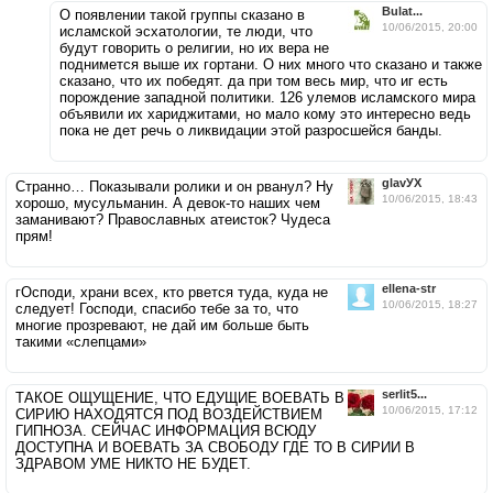
Bulat...
О появлении такой группы сказано в
10/06/2015, 20:00
исламской эсхатологии, те люди, что
будут говорить о религии, но их вера не
поднимется выше их гортани. О них много что сказано и также
сказано, что их победят. да при том весь мир, что иг есть
порождение западной политики. 126 улемов исламского мира
объявили их хариджитами, но мало кому это интересно ведь
пока не дет речь о ликвидации этой разросшейся банды.
glavУХ
Странно… Показывали ролики и он рванул? Ну
10/06/2015, 18:43
хорошо, мусульманин. А девок-то наших чем
заманивают? Православных атеисток? Чудеса
прям!
ellena-str
гОсподи, храни всех, кто рвется туда, куда не
10/06/2015, 18:27
следует! Господи, спасибо тебе за то, что
многие прозревают, не дай им больше быть
такими «слепцами»
serlit5...
ТАКОЕ ОЩУЩЕНИЕ, ЧТО ЕДУЩИЕ ВОЕВАТЬ В
10/06/2015, 17:12
СИРИЮ НАХОДЯТСЯ ПОД ВОЗДЕЙСТВИЕМ
ГИПНОЗА. СЕЙЧАС ИНФОРМАЦИЯ ВСЮДУ
ДОСТУПНА И ВОЕВАТЬ ЗА СВОБОДУ ГДЕ ТО В СИРИИ В
ЗДРАВОМ УМЕ НИКТО НЕ БУДЕТ.