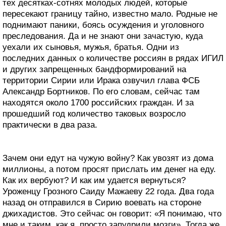
тех десятках-сотнях молодых людей, которые
пересекают границу тайно, известно мало. Родные не
поднимают паники, боясь осуждения и уголовного
преследования. Да и не знают они зачастую, куда
уехали их сыновья, мужья, братья. Одни из
последних данных о количестве россиян в рядах ИГИЛ
и других запрещенных бандформирований на
территории Сирии или Ирака озвучил глава ФСБ
Александр Бортников. По его словам, сейчас там
находятся около 1700 российских граждан. И за
прошедший год количество таковых возросло
практически в два раза.
Зачем они едут на чужую войну? Как увозят из дома
миллионы, а потом просят прислать им денег на еду.
Как их вербуют? И как им удается вернуться?
Уроженцу Грозного Саиду Мажаеву 22 года. Два года
назад он отправился в Сирию воевать на стороне
джихадистов. Это сейчас он говорит: «Я понимаю, что
мне и таким, как я, просто запудрили мозги». Тогда же