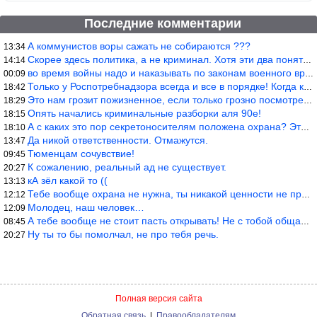
Последние комментарии
А коммунистов воры сажать не собираются ???
13:34
Скорее здесь политика, а не криминал. Хотя эти два понятия начин
14:14
во время войны надо и наказывать по законам военного времени, а
00:09
Только у Роспотребнадзора всегда и все в порядке! Когда касается
18:42
Это нам грозит пожизненное, если только грозно посмотреть в их с
18:29
Опять начались криминальные разборки аля 90е!
18:15
А с каких это пор секретоносителям положена охрана? Это его зада
18:10
Да никой ответственности. Отмажутся.
13:47
Тюменцам сочувствие!
09:45
К сожалению, реальный ад не существует.
20:27
кА зёл какой то ((
13:13
Тебе вообще охрана не нужна, ты никакой ценности не представляеш
12:12
Молодец, наш человек…
12:09
А тебе вообще не стоит пасть открывать! Не с тобой общаются!
08:45
Ну ты то бы помолчал, не про тебя речь.
20:27
Полная версия сайта
Обратная связь
|
Правообладателям