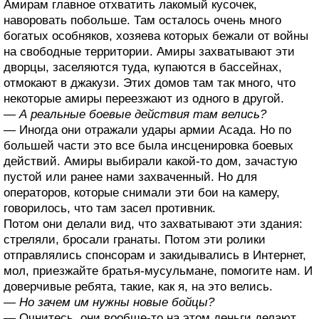
Амирам главное отхватить лакомый кусочек,
наворовать побольше. Там осталось очень много
богатых особняков, хозяева которых бежали от войны
на свободные территории. Амиры захватывают эти
дворцы, заселяются туда, купаются в бассейнах,
отмокают в джакузи. Этих домов там так много, что
некоторые амиры переезжают из одного в другой.
— А реальные боевые действия там велись?
— Иногда они отражали удары армии Асада. Но по
большей части это все была инсценировка боевых
действий. Амиры выбирали какой-то дом, зачастую
пустой или ранее нами захваченный. Но для
операторов, которые снимали эти бои на камеру,
говорилось, что там засел противник.
Потом они делали вид, что захватывают эти здания:
стреляли, бросали гранаты. Потом эти ролики
отправлялись спонсорам и закидывались в Интернет,
мол, приезжайте братья-мусульмане, помогите нам. И
доверчивые ребята, такие, как я, на это велись.
— Но зачем им нужны новые бойцы?
— Очнитесь, они вообще-то на этом деньги делают.