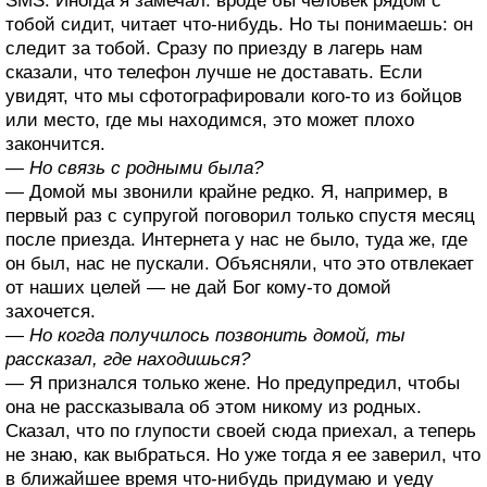
SMS. Иногда я замечал: вроде бы человек рядом с
тобой сидит, читает что-нибудь. Но ты понимаешь: он
следит за тобой. Сразу по приезду в лагерь нам
сказали, что телефон лучше не доставать. Если
увидят, что мы сфотографировали кого-то из бойцов
или место, где мы находимся, это может плохо
закончится.
— Но связь с родными была?
— Домой мы звонили крайне редко. Я, например, в
первый раз с супругой поговорил только спустя месяц
после приезда. Интернета у нас не было, туда же, где
он был, нас не пускали. Объясняли, что это отвлекает
от наших целей — не дай Бог кому-то домой
захочется.
— Но когда получилось позвонить домой, ты
рассказал, где находишься?
— Я признался только жене. Но предупредил, чтобы
она не рассказывала об этом никому из родных.
Сказал, что по глупости своей сюда приехал, а теперь
не знаю, как выбраться. Но уже тогда я ее заверил, что
в ближайшее время что-нибудь придумаю и уеду