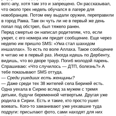
вотс-апу, хотя там это и запрещено. Он рассказывал,
что около трех недель обучался в лагере для
новобранцев. Потом ему выдали оружие, переправили
в город Ракка. Там он чуть ли не в первый же день
попал под обстрел, был тяжело ранен.
Перед смертью он написал родителям, что, если
умрет, с его номера им придет сообщение. Еще через
неделю им пришло SMS: «Ума стал шахидом
иншаллах». То есть по воле Аллаха. Такое сообщение
я читаю не в первый раз. Иногда идешь по Дербенту,
видишь, что во дворе траур. Погиб молодой парень.
Спрашиваю: «Что случилось — ДТП, болезнь?» А
тебе показывают SMS оттуда.
— Среди ушедших есть женщины?
— Даже среди тех 38 жителей села Берикей есть.
Одна уехала в Сирию вслед за мужем с тремя
детьми, будучи беременной четвертым. Другая уже
родила в Сирии. Есть и такие, кто просто ушел
воевать. Кого-то заманивают уже уехавшие туда
подруги: присылают фото, сами находят для них