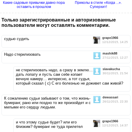
Какие садовые привычки давно пора
Приколы в стиле «Когда ...».
оставить в прошлом
Суперхит!
Только зарегистрированные и авторизованные
пользователи могут оставлять комментарии.
grape1966
судью судить
12/12/2015, 14:25
mashik88
Надо стерилизовать
27/11/2015, 12:27
slavakucha
не стерилизовать надо, а сразу в землю…
30/11/2015, 21:54
дать лопату и пусть сам себе копает
вечную камеру… интересно, а тот судья,
который сказал ( с) С его болезнью не доживет сам живой?
dewassari
К сожалению судьи забывают о том, что жизнь-
26/11/2015, 22:30
бумеранг, рано или поздно то же произойдет и с
милыми его сердцу людьми.
grape1966
и что этому судье будет? или его
12/12/2015, 14:37
близким? бумеранг не туда прилетел