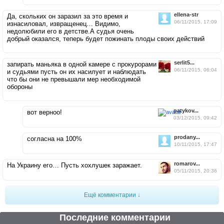
ellena-str
Да, скольких он заразил за это время и
06/11/2015, 17:09
изнасиловал, извращенец… Видимо,
недолюбили его в детстве.А судья очень
добрый оказался, теперь будет пожинать плоды своих действий
serlit5...
запирать маньяка в одной камере с прокурорами
06/11/2015, 06:04
и судьями пусть он их насилует и наблюдать
что бы они не превышали мер необходимой
обороны
patykov...
вот верноо!
03/12/2015, 09:42
prodany...
согласна на 100%
10/11/2015, 17:47
romarov...
На Украину его… Пусть хохлушек заражает.
05/11/2015, 20:36
Ещё комментарии ↓
Последние комментарии