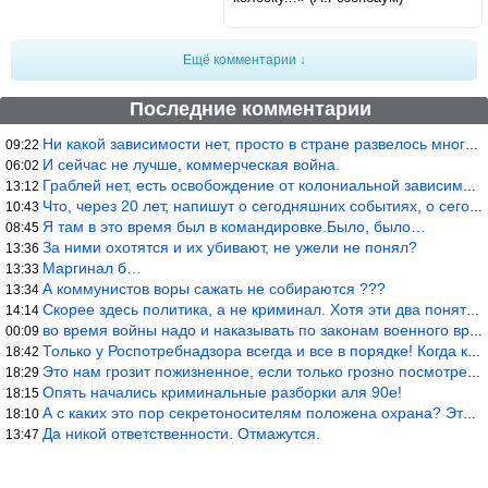
Ещё комментарии ↓
Последние комментарии
Ни какой зависимости нет, просто в стране развелось много ипанут
09:22
И сейчас не лучше, коммерческая война.
06:02
Граблей нет, есть освобождение от колониальной зависимости, это
13:12
Что, через 20 лет, напишут о сегодняшних событиях, о сегодняшней
10:43
Я там в это время был в командировке.Было, было…
08:45
За ними охотятся и их убивают, не ужели не понял?
13:36
Маргинал б…
13:33
А коммунистов воры сажать не собираются ???
13:34
Скорее здесь политика, а не криминал. Хотя эти два понятия начин
14:14
во время войны надо и наказывать по законам военного времени, а
00:09
Только у Роспотребнадзора всегда и все в порядке! Когда касается
18:42
Это нам грозит пожизненное, если только грозно посмотреть в их с
18:29
Опять начались криминальные разборки аля 90е!
18:15
А с каких это пор секретоносителям положена охрана? Это его зада
18:10
Да никой ответственности. Отмажутся.
13:47