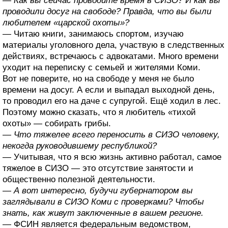
— Как вы сейчас проводите время в СИЗО? И как вы
проводили досуг на свободе? Правда, что вы были
любителем «царской охоты»?
— Читаю книги, занимаюсь спортом, изучаю
материалы уголовного дела, участвую в следственных
действиях, встречаюсь с адвокатами. Много времени
уходит на переписку с семьей и жителями Коми.
Вот не поверите, но на свободе у меня не было
времени на досуг. А если и выпадал выходной день,
то проводил его на даче с супругой. Ещё ходил в лес.
Поэтому можно сказать, что я любитель «тихой
охоты» — собирать грибы.
— Что тяжелее всего переносить в СИЗО человеку,
некогда руководившему республикой?
— Учитывая, что я всю жизнь активно работал, самое
тяжелое в СИЗО — это отсутствие занятости и
общественно полезной деятельности.
— А вот интересно, будучи губернатором вы
заглядывали в СИЗО Коми с проверками? Чтобы
знать, как живут заключенные в вашем регионе.
— ФСИН является федеральным ведомством,