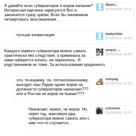
liberti...
А давайте всех губернаторов и мэров капанем?
31/03/2016, 19:11
Интересная картинка нарисуется Вот и
закончится сразу кризис Всех бы чиновников
четвертовать безсожаления…
vladychkin
лучьше конвискация
31/03/2016, 20:52
sergey_...
Каждого первого губернатора можно сажать
31/03/2016, 06:54
практически без следствия, а криминала за
ними наберется копать- не перекопать. И
родственников их тоже. За использование краденного.
vstepag
это, по-вашему, по- пятоколонночному,
31/03/2016, 07:35
выходит наш Лидер одних воров на
должности губернаторов назначает???
или в России не воров не бывает???
zubowyu
Назначает, может, не воров. Но,
31/03/2016, 17:26
через год, максимум два,
губернатора можно сажать или с
ним что-то случается…