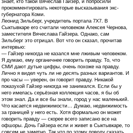
знает, кто такой Вячеслав Гайзер, и попросили
прокомментировать некоторые высказывания экс-
губернатора Коми.
Леонид Зильберг, учредитель портала 7Х7. В
Сыктывкаре его считали человеком Алексея Чернова,
заместителя Вячеслава Гайзера. Однако, сам
Зильберг это отрицал. Вот что он сказал, прочитав
интервью:
— Гайзер никогда не казался мне лживым человеком.
Я думаю, ему органичнее говорить правду. То, что
СМИ дают дутые цифры, очень похоже на правду.
Лично я видел чуть ли не десять разных вариантов. И
про часы — уверен, он говорит правду. Никакой
показухой Гайзер никогда не занимался. Если бы у
него имелась серьёзная коллекция часов, я бы об
этом знал. Да и все бы знали, город у нас маленький.
Что касается недвижимости… Думаю, недвижимость
за границей у него есть. Хотя формально он может
говорить правду — скорее всего записано все на
офшоры. Дочь Гайзера если и живет в Сыктывкаре, то
совсем не заметно. Так что по этому поводу сказать