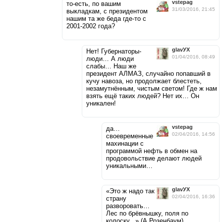
vstepag
то-есть, по вашим
31/03/2016, 21:45
выкладкам, с президентом
нашим та же беда где-то с
2001-2002 года?
glavУХ
Нет! Губернаторы-
01/04/2016, 08:49
люди… А люди
слабы… Наш же
президент АЛМАЗ, случайно попавший в
кучу навоза, но продолжает блестеть,
незамутнённым, чистым светом! Где ж нам
взять ещё таких людей? Нет их… Он
уникален!
vstepag
да…
02/04/2016, 14:56
своевременные
махинации с
программой нефть в обмен на
продовольствие делают людей
уникальными…
glavУХ
«Это ж надо так
02/04/2016, 16:36
страну
разворовать…
Лес по брёвнышку, поля по
колоску...» (А.Розенбаум)