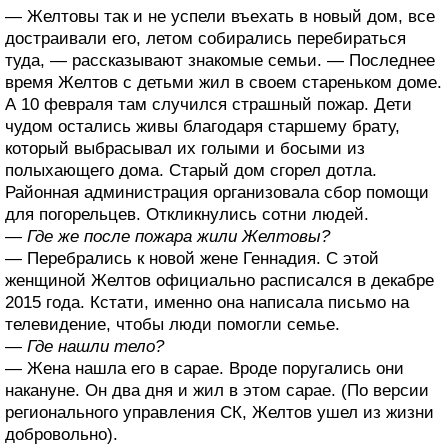
— Желтовы так и не успели въехать в новый дом, все
достраивали его, летом собирались перебираться
туда, — рассказывают знакомые семьи. — Последнее
время Желтов с детьми жил в своем стареньком доме.
А 10 февраля там случился страшный пожар. Дети
чудом остались живы благодаря старшему брату,
который выбрасывал их голыми и босыми из
полыхающего дома. Старый дом сгорел дотла.
Районная администрация организовала сбор помощи
для погорельцев. Откликнулись сотни людей.
— Где же после пожара жили Желтовы?
— Перебрались к новой жене Геннадия. С этой
женщиной Желтов официально расписался в декабре
2015 года. Кстати, именно она написала письмо на
телевидение, чтобы люди помогли семье.
— Где нашли тело?
— Жена нашла его в сарае. Вроде поругались они
накануне. Он два дня и жил в этом сарае. (По версии
регионального управления СК, Желтов ушел из жизни
добровольно).