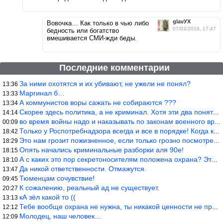
glavУХ
Вовочка… Как только в чью либо
07/03/2016, 17:47
бедность или богатство
вмешивается СМИ-жди беды.
Последние комментарии
За ними охотятся и их убивают, не ужели не понял?
13:36
Маргинал б…
13:33
А коммунистов воры сажать не собираются ???
13:34
Скорее здесь политика, а не криминал. Хотя эти два понятия начин
14:14
во время войны надо и наказывать по законам военного времени, а
00:09
Только у Роспотребнадзора всегда и все в порядке! Когда касается
18:42
Это нам грозит пожизненное, если только грозно посмотреть в их с
18:29
Опять начались криминальные разборки аля 90е!
18:15
А с каких это пор секретоносителям положена охрана? Это его зада
18:10
Да никой ответственности. Отмажутся.
13:47
Тюменцам сочувствие!
09:45
К сожалению, реальный ад не существует.
20:27
кА зёл какой то ((
13:13
Тебе вообще охрана не нужна, ты никакой ценности не представляеш
12:12
Молодец, наш человек…
12:09