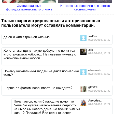
Эмоциональные
Интересные горшочки для цветов
фотодоказательства того, что в
своими руками
семье без...
Только зарегистрированные и авторизованные
пользователи могут оставлять комментарии.
sv45ru
да он и жил странной жизнью…
08/03/2016, 13:47
alik
Хочется женщину тихую добрую, но не из тех
07/03/2016, 17:29
кто становится коброю… Не повезло мужику с
новоиспечённой коброй.
ellena-str
Почему нормальным людям не дают нормально
07/03/2016, 14:57
жить?
glavУХ
Шерше ля фамом пованивает, не находите?
07/03/2016, 12:32
Анусбек...
Получается, если б народ не помог, то
07/03/2016, 17:29
была бы жуткая материальная бедность,
не было бы нового дома, но мужик был бы
жив ..? Парадокс! Все беды от денег…