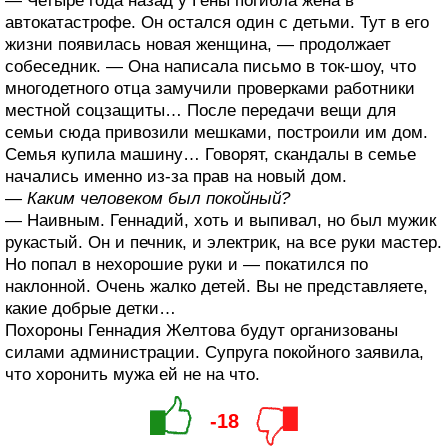
— Четыре года назад у Гены погибла жена в
автокатастрофе. Он остался один с детьми. Тут в его
жизни появилась новая женщина, — продолжает
собеседник. — Она написала письмо в ток-шоу, что
многодетного отца замучили проверками работники
местной соцзащиты… После передачи вещи для
семьи сюда привозили мешками, построили им дом.
Семья купила машину… Говорят, скандалы в семье
начались именно из-за прав на новый дом.
— Каким человеком был покойный?
— Наивным. Геннадий, хоть и выпивал, но был мужик
рукастый. Он и печник, и электрик, на все руки мастер.
Но попал в нехорошие руки и — покатился по
наклонной. Очень жалко детей. Вы не представляете,
какие добрые детки…
Похороны Геннадия Желтова будут организованы
силами администрации. Супруга покойного заявила,
что хоронить мужа ей не на что.
-18