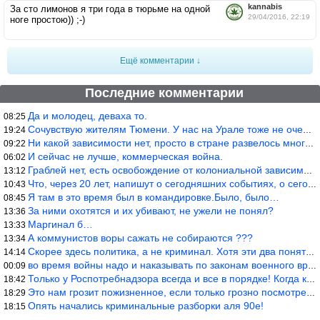
kannabis
За сто лимонов я три года в тюрьме на одной
29/04/2016, 22:19
ноге простою)) ;-)
Ещё комментарии ↓
Последние комментарии
Да и молодец, деваха то.
08:25
Сочувствую жителям Тюмени. У нас на Урале тоже не очень из-за до
19:24
Ни какой зависимости нет, просто в стране развелось много ипанут
09:22
И сейчас не лучше, коммерческая война.
06:02
Граблей нет, есть освобождение от колониальной зависимости, это
13:12
Что, через 20 лет, напишут о сегодняшних событиях, о сегодняшней
10:43
Я там в это время был в командировке.Было, было…
08:45
За ними охотятся и их убивают, не ужели не понял?
13:36
Маргинал б…
13:33
А коммунистов воры сажать не собираются ???
13:34
Скорее здесь политика, а не криминал. Хотя эти два понятия начин
14:14
во время войны надо и наказывать по законам военного времени, а
00:09
Только у Роспотребнадзора всегда и все в порядке! Когда касается
18:42
Это нам грозит пожизненное, если только грозно посмотреть в их с
18:29
Опять начались криминальные разборки аля 90е!
18:15