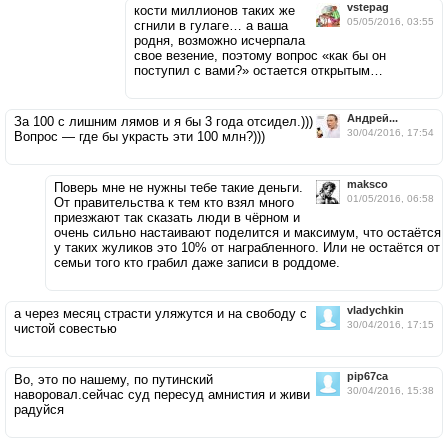
vstepag
кости миллионов таких же
05/05/2016, 03:55
сгнили в гулаге… а ваша
родня, возможно исчерпала
свое везение, поэтому вопрос «как бы он
поступил с вами?» остается открытым…
Андрей...
За 100 с лишним лямов и я бы 3 года отсидел.)))
30/04/2016, 17:54
Вопрос — где бы украсть эти 100 млн?)))
maksco
Поверь мне не нужны тебе такие деньги.
01/05/2016, 06:58
От правительства к тем кто взял много
приезжают так сказать люди в чёрном и
очень сильно настаивают поделится и максимум, что остаётся
у таких жуликов это 10% от награбленного. Или не остаётся от
семьи того кто грабил даже записи в роддоме.
vladychkin
а через месяц страсти уляжутся и на свободу с
30/04/2016, 17:15
чистой совестью
pip67ca
Во, это по нашему, по путинский
30/04/2016, 15:38
наворовал.сейчас суд пересуд амнистия и живи
радуйся