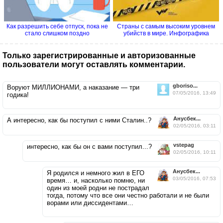
Как разрешить себе отпуск, пока не
Страны с самым высоким уровнем
стало слишком поздно
убийств в мире. Инфографика
Только зарегистрированные и авторизованные
пользователи могут оставлять комментарии.
gboriso...
Воруют МИЛЛИОНАМИ, а наказание — три
07/05/2016, 13:49
годика!
Анусбек...
А интересно, как бы поступил с ними Сталин..?
02/05/2016, 03:11
vstepag
интересно, как бы он с вами поступил...?
02/05/2016, 10:11
Анусбек...
Я родился и немного жил в ЕГО
03/05/2016, 07:53
время… и, насколько помню, ни
один из моей родни не пострадал
тогда, потому что все они честно работали и не были
ворами или диссидентами…