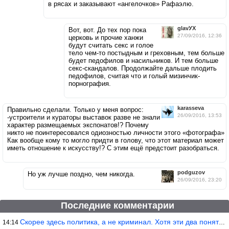
в рясах и заказывают «ангелочков» Рафаэлю.
glavУХ
Вот, вот. До тех пор пока
27/09/2016, 12:36
церковь и прочие ханжи
будут считать секс и голое
тело чем-то постыдным и греховным, тем больше
будет педофилов и насильников. И тем больше
секс-скандалов. Продолжайте дальше плодить
педофилов, считая что и голый мизинчик-
порнография.
karasseva
Правильно сделали. Только у меня вопрос:
26/09/2016, 13:53
-устроители и кураторы выставок разве не знали
характер размещаемых экспонатов!? Почему
никто не поинтересовался одиозностью личности этого «фотографа»
Как вообще кому то могло придти в голову, что этот материал может
иметь отношение к искусству!? С этим ещё предстоит разобраться.
podguzov
Но уж лучше поздно, чем никогда.
26/09/2016, 23:20
Последние комментарии
Скорее здесь политика, а не криминал. Хотя эти два понятия начин
14:14