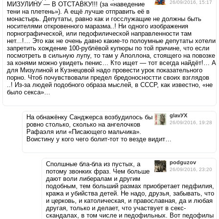
26/09/2016, 15:17
МИЗУЛИНУ — В ОТСТАВКУ!!! (за «наведение
тени на плетень»). А ещё лучше отправить её в
монастырь. Депутаты, равно как и госслужащие не должны быть
носителями откровенного маразма..! Ни одного изображения
порнографической, или педофилической направленности там
нет...!… Это как не очень давно какие-то полоумные депутаты хотели
запретить хождение 100-рублёвой купюры по той причине, что если
посмотреть в сильную лупу, то там у Аполлона, стоящего на повозке
за конями можно увидеть пенис… Кто ищет — тот всегда найдёт!… А
для Мизулиной и Кузнецовой надо провести урок показательного
порно. Чтоб почувствовали предел бредоносностти своих взглядов
..! Из-за людей подобного образа мыслей, в СССР, как известно, «не
было секса»…
glavУХ
На обнажёнку Санджерса возбудилось бы
26/09/2016, 19:28
ровно столько, сколько на ангелочков
Рафаэля или «Писающего мальчика».
Воистину у кого чего болит-тот то везде видит…
podguzov
Сполшные бла-бла из пустых, а
26/09/2016, 23:20
потому звонких фраз. Чем больше
дают воли либералам и другим
подобным, тем больший размах приобретает педфилия,
кража и убийства детей. Не надо, друзья, забывать, что
и церковь, и католическая, и православная, да и любая
другая, только и делает, что участвует в секс-
скандалах, в том числе и педофильных. Вот педофилы