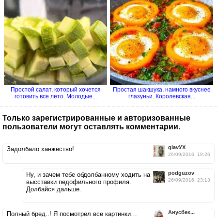
Простой салат, который хочется
Простая шакшука, намного вкуснее
готовить все лето. Молодые...
глазуньи. Королевская...
Только зарегистрированные и авторизованные
пользователи могут оставлять комментарии.
glavУХ
Задолбало ханжество!
26/09/2016, 19:26
podguzov
Ну, и зачем тебе обдолбанному ходить на
26/09/2016, 23:13
высставки педофильного профиля.
Долбайся дальше.
Анусбек...
Полный бред..! Я посмотрел все картинки…