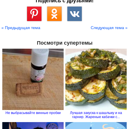
Поделись с друзьями!
Сохранить
« Предыдущая тема
Следующая тема »
Посмотри супертемы
Не выбрасывайте винные пробки
Лучшая закуска к шашлыку и на
гарнир. Жареные кабачки с...