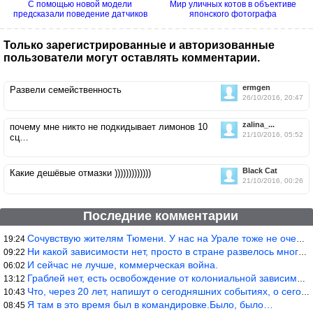
С помощью новой модели
Мир уличных котов в объективе
предсказали поведение датчиков
японского фотографа
на...
Только зарегистрированные и авторизованные
пользователи могут оставлять комментарии.
ermgen
Развели семейственность
26/10/2016, 20:47
zalina_...
почему мне никто не подкидывает лимонов 10
21/10/2016, 05:52
сц…
Black Cat
Какие дешёвые отмазки )))))))))))))
21/10/2016, 00:26
Последние комментарии
Сочувствую жителям Тюмени. У нас на Урале тоже не очень из-за до
19:24
Ни какой зависимости нет, просто в стране развелось много ипанут
09:22
И сейчас не лучше, коммерческая война.
06:02
Граблей нет, есть освобождение от колониальной зависимости, это
13:12
Что, через 20 лет, напишут о сегодняшних событиях, о сегодняшней
10:43
Я там в это время был в командировке.Было, было…
08:45