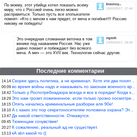
krasnoy...
По моему, этот убийца хотел показать всему
13/02/2017, 17:44
миру, что с Россией очень легко можно
расправиться. Только пусть все злопыхатели
помнят- «Кто с мечом к нам придет, от меча и погибнет!!! Россию
никому не победить!
rigmih
Это очередная сломанная веточка в том
13/02/2017, 18:00
венике под названием Россия. Нас уже
давно ломают и побеждают без всякого
меча. А меч — это XVII век. Технологии сейчас другие.
Последние комментарии
Скорее здесь политика, а не криминал. Хотя эти два понятия начин
14:14
во время войны надо и наказывать по законам военного времени, а
00:09
Только у Роспотребнадзора всегда и все в порядке! Когда касается
18:42
Это нам грозит пожизненное, если только грозно посмотреть в их с
18:29
Опять начались криминальные разборки аля 90е!
18:15
А с каких это пор секретоносителям положена охрана? Это его зада
18:10
Да никой ответственности. Отмажутся.
13:47
Тюменцам сочувствие!
09:45
К сожалению, реальный ад не существует.
20:27
кА зёл какой то ((
13:13