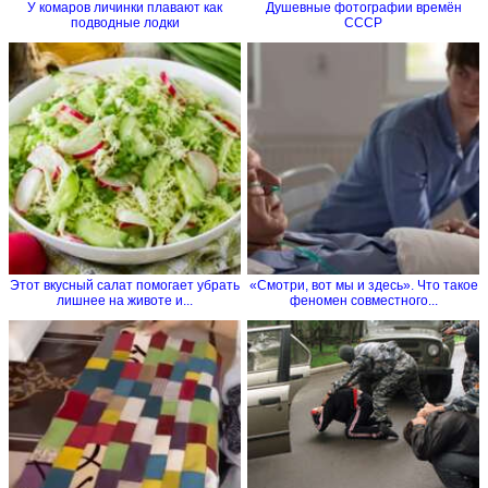
У комаров личинки плавают как
Душевные фотографии времён
подводные лодки
СССР
Этот вкусный салат помогает убрать
«Смотри, вот мы и здесь». Что такое
лишнее на животе и...
феномен совместного...