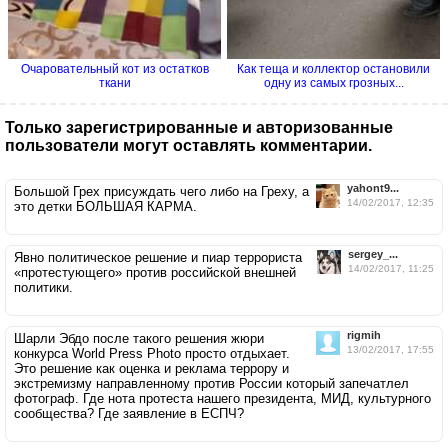
Очаровательный кот из остатков
Как теща и коллектор остановили
ткани
одну из самых грозных...
Только зарегистрированные и авторизованные
пользователи могут оставлять комментарии.
yahont9...
Большой Грех присуждать чего либо на Греху, а
14/02/2017, 12:35
это детки БОЛЬШАЯ КАРМА.
sergey_...
Явно политическое решение и пиар террориста
14/02/2017, 11:25
«протестующего» против российской внешней
политики.
rigmih
Шарли Эбдо после такого решения жюри
13/02/2017, 17:55
конкурса World Press Photo просто отдыхает.
Это решение как оценка и реклама террору и
экстремизму направленному против России который запечатлел
фотограф. Где нота протеста нашего президента, МИД, культурного
сообщества? Где заявление в ЕСПЧ?