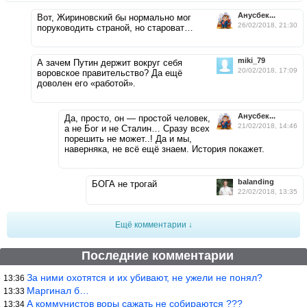
Анусбек...
Вот, Жириновский бы нормально мог
26/02/2018, 21:30
поруководить страной, но староват…
miki_79
А зачем Путин держит вокруг себя
20/02/2018, 17:09
воровское правительство? Да ещё
доволен его «работой».
Анусбек...
Да, просто, он — простой человек,
21/02/2018, 14:46
а не Бог и не Сталин… Сразу всех
порешить не может..! Да и мы,
наверняка, не всё ещё знаем. История покажет.
balanding
БОГА не трогай
22/02/2018, 13:35
Ещё комментарии ↓
Последние комментарии
За ними охотятся и их убивают, не ужели не понял?
13:36
Маргинал б…
13:33
А коммунистов воры сажать не собираются ???
13:34