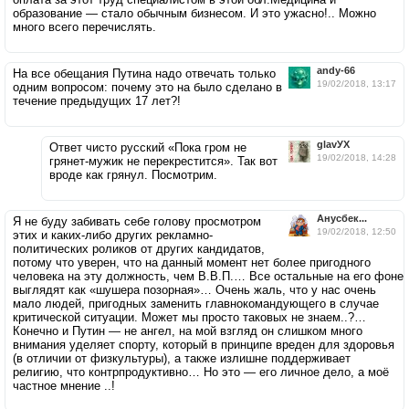
образование — стало обычным бизнесом. И это ужасно!.. Можно
много всего перечислять.
andy-66
На все обещания Путина надо отвечать только
19/02/2018, 13:17
одним вопросом: почему это на было сделано в
течение предыдущих 17 лет?!
glavУХ
Ответ чисто русский «Пока гром не
19/02/2018, 14:28
грянет-мужик не перекрестится». Так вот
вроде как грянул. Посмотрим.
Анусбек...
Я не буду забивать себе голову просмотром
19/02/2018, 12:50
этих и каких-либо других рекламно-
политических роликов от других кандидатов,
потому что уверен, что на данный момент нет более пригодного
человека на эту должность, чем В.В.П.… Все остальные на его фоне
выглядят как «шушера позорная»… Очень жаль, что у нас очень
мало людей, пригодных заменить главнокомандующего в случае
критической ситуации. Может мы просто таковых не знаем..?…
Конечно и Путин — не ангел, на мой взгляд он слишком много
внимания уделяет спорту, который в принципе вреден для здоровья
(в отличии от физкультуры), а также излишне поддерживает
религию, что контрпродуктивно… Но это — его личное дело, а моё
частное мнение ..!