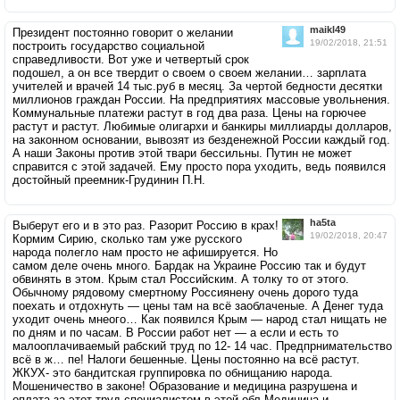
maikl49
Президент постоянно говорит о желании
19/02/2018, 21:51
построить государство социальной
справедливости. Вот уже и четвертый срок
подошел, а он все твердит о своем о своем желании… зарплата
учителей и врачей 14 тыс.руб в месяц. За чертой бедности десятки
миллионов граждан России. На предприятиях массовые увольнения.
Коммунальные платежи растут в год два раза. Цены на горючее
растут и растут. Любимые олигархи и банкиры миллиарды долларов,
на законном основании, вывозят из безденежной России каждый год.
А наши Законы против этой твари бессильны. Путин не может
справится с этой задачей. Ему просто пора уходить, ведь появился
достойный преемник-Грудинин П.Н.
ha5ta
Выберут его и в это раз. Разорит Россию в крах!
19/02/2018, 20:47
Кормим Сирию, сколько там уже русского
народа полегло нам просто не афишируется. Но
самом деле очень много. Бардак на Украине Россию так и будут
обвинять в этом. Крым стал Российским. А толку то от этого.
Обычному рядовому смертному Россиянену очень дорого туда
поехать и отдохнуть — цены там на всё заоблаченые. А Денег туда
уходит очень мнеого… Как появился Крым — народ стал нищать не
по дням и по часам. В России работ нет — а если и есть то
малооплачиваемый рабский труд по 12- 14 час. Предпрнимательство
всё в ж… пе! Налоги бешенные. Цены постоянно на всё растут.
ЖКУХ- это бандитская группировка по обнищанию народа.
Мошеничество в законе! Образование и медицина разрушена и
оплата за этот труд специалистом в этой обл.Медицина и