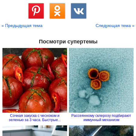
Сохранить
« Предыдущая тема
Следующая тема »
Посмотри супертемы
Сочная закуска с чесноком и
Рассеянному склерозу подбирают
зеленью за 3 часа. Быстрые...
иммунный механизм