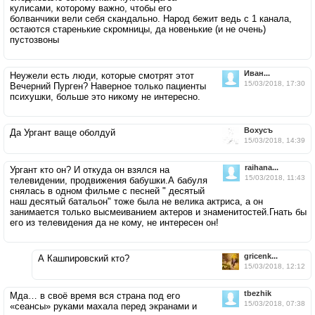
кулисами, которому важно, чтобы его
болванчики вели себя скандально. Народ бежит ведь с 1 канала,
остаются старенькие скромницы, да новенькие (и не очень)
пустозвоны
Ивaн...
Неужели есть люди, которые смотрят этот
15/03/2018, 17:30
Вечерний Пурген? Наверное только пациенты
психушки, больше это никому не интересно.
Вохусъ
Да Ургант ваще оболдуй
15/03/2018, 14:39
raihana...
Ургант кто он? И откуда он взялся на
15/03/2018, 11:43
телевидении, продвижения бабушки.А бабуля
снялась в одном фильме с песней " десятый
наш десятый батальон" тоже была не велика актриса, а он
занимается только высмеиванием актеров и знаменитостей.Гнать бы
его из телевидения да не кому, не интересен он!
gricenk...
А Кашпировский кто?
15/03/2018, 12:12
tbezhik
Мда… в своё время вся страна под его
15/03/2018, 07:38
«сеансы» руками махала перед экранами и