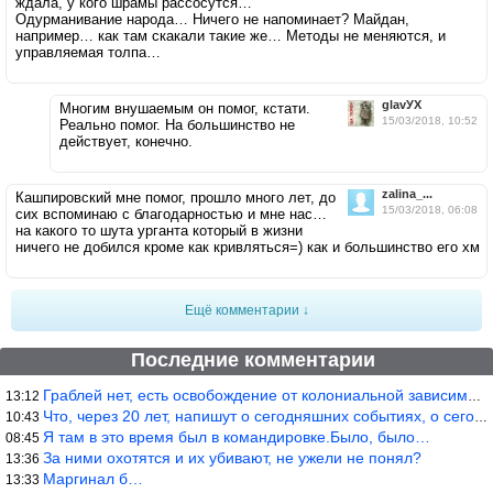
ждала, у кого шрамы рассосутся…
Одурманивание народа… Ничего не напоминает? Майдан,
например… как там скакали такие же… Методы не меняются, и
управляемая толпа…
glavУХ
Многим внушаемым он помог, кстати.
15/03/2018, 10:52
Реально помог. На большинство не
действует, конечно.
zalina_...
Кашпировский мне помог, прошло много лет, до
15/03/2018, 06:08
сих вспоминаю с благодарностью и мне нас…
на какого то шута урганта который в жизни
ничего не добился кроме как кривляться=) как и большинство его хм
Ещё комментарии ↓
Последние комментарии
Граблей нет, есть освобождение от колониальной зависимости, это
13:12
Что, через 20 лет, напишут о сегодняшних событиях, о сегодняшней
10:43
Я там в это время был в командировке.Было, было…
08:45
За ними охотятся и их убивают, не ужели не понял?
13:36
Маргинал б…
13:33