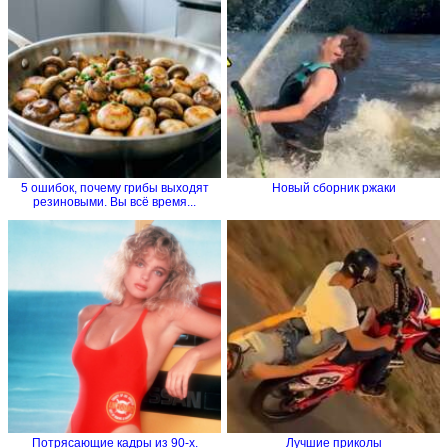
5 ошибок, почему грибы выходят
Новый сборник ржаки
резиновыми. Вы всё время...
Потрясающие кадры из 90-х.
Лучшие приколы