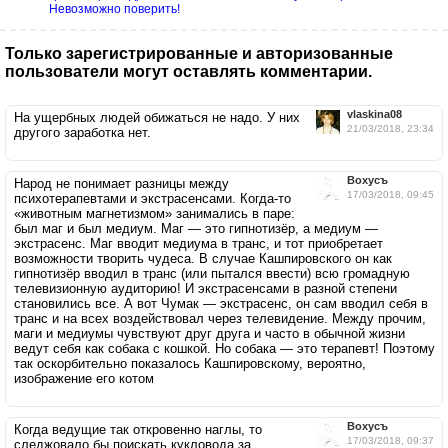
Невозможно поверить!
Только зарегистрированные и авторизованные
пользователи могут оставлять комментарии.
vlaskina08
На ущербных людей обижаться не надо. У них
21/03/2018, 23:34
другого заработка нет.
Вохусъ
Народ не понимает разницы между
17/03/2018, 09:45
психотерапевтами и экстрасенсами. Когда-то
«животным магнетизмом» занимались в паре:
был маг и был медиум. Маг — это гипнотизёр, а медиум —
экстрасенс. Маг вводит медиума в транс, и тот приобретает
возможности творить чудеса. В случае Кашпировского он как
гипнотизёр вводил в транс (или пытался ввести) всю громадную
телевизионную аудиторию! И экстрасенсами в разной степени
становились все. А вот Чумак — экстрасенс, он сам вводил себя в
транс и на всех воздействовал через телевидение. Между прочим,
маги и медиумы чувствуют друг друга и часто в обычной жизни
ведут себя как собака с кошкой. Но собака — это терапевт! Поэтому
так оскорбительно показалось Кашпировскому, вероятно,
изображение его котом
Вохусъ
Когда ведущие так откровенно наглы, то
17/03/2018, 09:37
следжовало бы поискать кукловода за