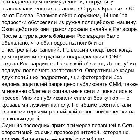
принадлежащем отчиму девочки, сотруднику
правоохранительных органов, в Стругах Красных в 80
км от Пскова. Взломав сейф с оружием, 14 ноября
подростки обстреляли из ружья полицейскую машину.
Свои действия они транслировали онлайн в Periscope.
После штурма дома бойцами Росгвардии было
объявлено, что оба подростка погибли от
огнестрельных ранений. По версии следствия, когда
дом окружили сотрудники подразделения СОБР
отдела Росгвардии по Псковской области, Денис убил
подругу, после чего застрелился. Оперативные кадры
двух погибших подростков, чьи фотографии без
ведома родителей запрещено публиковать СМИ, также
мгновенно облетели социальные сети и появились в
прессе. Многие публиковали снимки без купюр — с
кровавыми лужами на полу. Погибшие ребята стали
главными героями российской новостной повестки на
несколько дней.
Один из последних ярких примеров попавшей в Сеть
оперативной съемки правоохранителей, которая не
должна была утечь, — кадры с погибшим