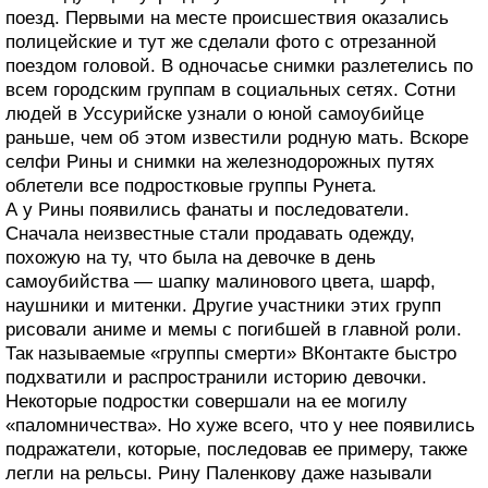
поезд. Первыми на месте происшествия оказались
полицейские и тут же сделали фото с отрезанной
поездом головой. В одночасье снимки разлетелись по
всем городским группам в социальных сетях. Сотни
людей в Уссурийске узнали о юной самоубийце
раньше, чем об этом известили родную мать. Вскоре
селфи Рины и снимки на железнодорожных путях
облетели все подростковые группы Рунета.
А у Рины появились фанаты и последователи.
Сначала неизвестные стали продавать одежду,
похожую на ту, что была на девочке в день
самоубийства — шапку малинового цвета, шарф,
наушники и митенки. Другие участники этих групп
рисовали аниме и мемы с погибшей в главной роли.
Так называемые «группы смерти» ВКонтакте быстро
подхватили и распространили историю девочки.
Некоторые подростки совершали на ее могилу
«паломничества». Но хуже всего, что у нее появились
подражатели, которые, последовав ее примеру, также
легли на рельсы. Рину Паленкову даже называли