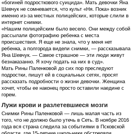
«богиней подросткового суицида». Мать девочки Яна
Шевчук не сомневается, что культ «Ня. Пока» возник
именно из-за местных полицейских, которые слили в
интернет снимки.
«Нашим полицейским было весело. Они между собой
рассылали фотографию ребенка с места
происшествия. Я еще не знала, что у меня нет
ребенка, а полгорода видели снимки, — рассказывала
Яна Шевчук. — Самое страшное — эти люди живут
безнаказанно. Я хочу подать на них в суд».
Мать Рины Паленковой до сих пор преследуют
подростки, пишут ей в социальных сетях, просят
рассказать подробности о жизни девочки. Женщина
хочет, чтобы ее наконец просто оставили наедине с
горем.
Лужи крови и разлетевшиеся мозги
Снимки Рины Паленковой — лишь малая часть из
того, что не должно было утечь в Сеть. В ноябре 2016
года вся страна следила за событиями в Псковской
области, где 15-летние школьники обстреляли