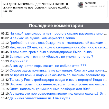
seredink
мы должны помнить, для чего мы живем, в
24/11/2018, 18:12
жизни ничего не повторяется, кроме ошибок
наших
Последние комментарии
Ни какой зависимости нет, просто в стране развелось много ипанут
09:22
И сейчас не лучше, коммерческая война.
06:02
Граблей нет, есть освобождение от колониальной зависимости, это
13:12
Что, через 20 лет, напишут о сегодняшних событиях, о сегодняшней
10:43
Я там в это время был в командировке.Было, было…
08:45
За ними охотятся и их убивают, не ужели не понял?
13:36
Маргинал б…
13:33
А коммунистов воры сажать не собираются ???
13:34
Скорее здесь политика, а не криминал. Хотя эти два понятия начин
14:14
во время войны надо и наказывать по законам военного времени, а
00:09
Только у Роспотребнадзора всегда и все в порядке! Когда касается
18:42
Это нам грозит пожизненное, если только грозно посмотреть в их с
18:29
Опять начались криминальные разборки аля 90е!
18:15
А с каких это пор секретоносителям положена охрана? Это его зада
18:10
Да никой ответственности. Отмажутся.
13:47