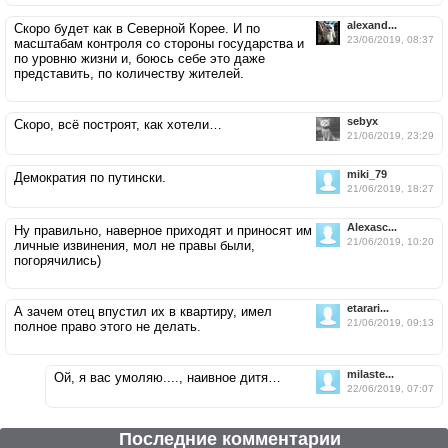
alexand...
Скоро будет как в Северной Корее. И по
23/06/2019, 08:37
масштабам контроля со стороны государства и
по уровню жизни и, боюсь себе это даже
представить, по количеству жителей.
sebyx
Скоро, всё построят, как хотели…
21/06/2019, 23:29
miki_79
Демократия по путински.
21/06/2019, 18:27
Alexasc...
Ну правильно, наверное приходят и приносят им
21/06/2019, 10:20
личные извинения, мол не правы были,
погорячились)
etarari...
А зачем отец впустил их в квартиру, имел
21/06/2019, 09:13
полное право этого не делать.
milaste...
Ой, я вас умоляю...., наивное дитя…
22/06/2019, 07:07
Последние комментарии