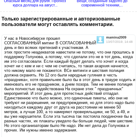
Опасный месяц для рубля. Прогноз
Вещи, созданные задолго до
курса доллара на август...
современной техники,...
Только зарегистрированные и авторизованные
пользователи могут оставлять комментарии.
mamina2009
У нас в Новосибирске прошел
13/07/2019, 14:48
СОГЛАСОВАННЫЙ митинг В СОГЛАСОВАННЫЙ
день и без всяких претензий к участникам. А
этих простите неадекватов навестили не потому, что они прошлись в
поддержку Голунова, а потому, что сделали это не в тот день, когда
им это согласовали. Если каждый будет делать что хочет и когда
хочет ни с кем и ни с чем не считаясь, то такая ахархия начнется,
что никому мало не покажется. ВСе митинги и шествия полиция
должна охранять. Но 12 ого были народные гуляния в честь
«праздника», хотя правильнее было бы в этот день в трауре ходить и
именовать его не праздником, а днем позора. Тем не менее полиция
была полностью задействована На охране этих " праздничных"
мероприятий. И этот день для протестных действий отпадал.
Единственное что было можно, это одиночные пикеты, ибо они не
требуют ни разрешения, ни предупреждения, но для этого надо было
находиться каждому друг от друга на расстоянии не менее 50
метров, а лучше 100, а то намеряют проверяльщики, не 50, а 49, и
вы уже нарушители. Если эта тысяча так постояла поодиночке бы в
разных частях, их плакаты увидело бы больше людей, чем шествие.
Но этого организаторам было Не надо. Им нет дела до Голунова и
прочих. Им нужны именно задержания.