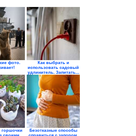
кие фото.
Как выбрать и
ивает!
использовать садовый
удлинитель. Запитать...
 горшочки
Безотказные способы
в своими
справиться с запором.