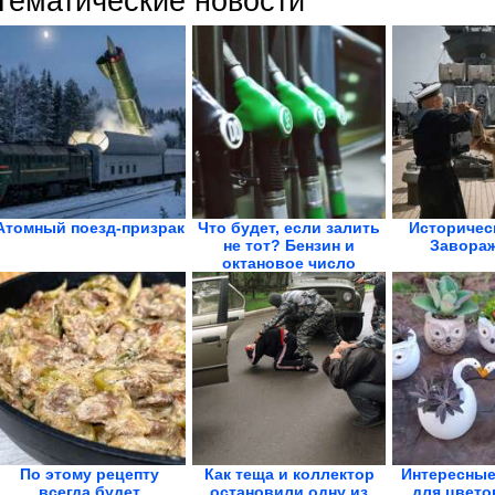
Тематические новости
Атомный поезд-призрак
Что будет, если залить
Историчес
не тот? Бензин и
Завораж
октановое число
По этому рецепту
Как теща и коллектор
Интересные
всегда будет
остановили одну из
для цвето