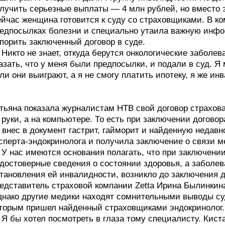
лучить серьезные выплаты — 4 млн рублей, но вместо 
йчас женщина готовится к суду со страховщиками. В ко
едпосылках болезни и специально утаила важную инфо
порить заключенный договор в суде.
Никто не знает, откуда берутся онкологические заболев
азать, что у меня были предпосылки, и подали в суд. Я
ли они выиграют, а я не смогу платить ипотеку, я же и
тьяна показала журналистам НТВ свой договор страхова
 руки, а на компьютере. То есть при заключении догово
 внес в документ гастрит, гайморит и найденную недавн
сперта-эндокринолога и получила заключение о связи 
У нас имеются основания полагать, что при заключени
достоверные сведения о состоянии здоровья, а заболе
тановления ей инвалидности, возникло до заключения 
едставитель страховой компании Zetta Ирина Былинкин
нако другие медики находят сомнительными выводы су
торым пришел найденный страховщиками эндокринолог.
Я бы хотел посмотреть в глаза тому специалисту. Кист