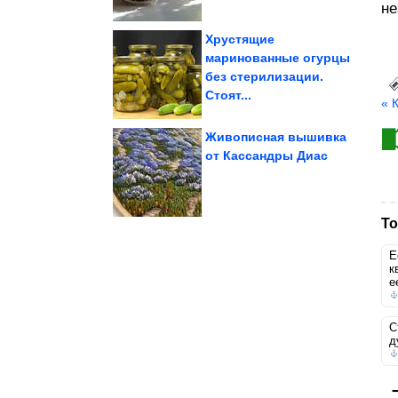
не
Хрустящие
маринованные огурцы
без стерилизации.
России
пакет санкций против
ЕС согласовал новый
Стоят...
« 
Живописная вышивка
от Кассандры Диас
влюбчивы и...
умеют отпускать —
Эти знаки зодиака не
То
Е
к
е
С
д