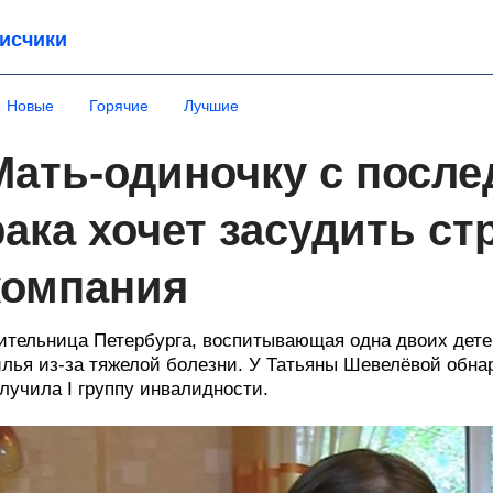
исчики
Новые
Горячие
Лучшие
Мать-одиночку с после
рака хочет засудить ст
компания
тельница Петербурга, воспитывающая одна двоих детей
лья из-за тяжелой болезни. У Татьяны Шевелёвой обна
лучила I группу инвалидности.