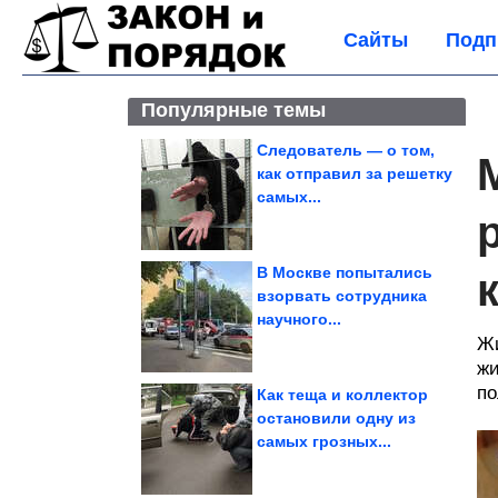
Сайты
Подп
Популярные темы
Следователь — о том,
как отправил за решетку
самых...
В Москве попытались
взорвать сотрудника
научного...
Жи
жи
по
Как теща и коллектор
остановили одну из
самых грозных...