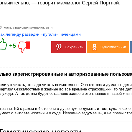
значительно, — говорит маммолог Сергей Портной.
мать
,
страховая компания
,
дети
Как легенду разведки «пугали» чеченцами
+5
Сохранить
Одноклассники
лько зарегистрированные и авторизованные пользова
сли уж читать, то надо читать внимательно. Она как раз и думает о детя
вартиру безжалостные и жадные во все времена страховщики, то где дет
е ухода. А так детям будет оставлено жилье и это главное в нашей жизн
транно. Ей с раком в 4 степени о душе нужно думать и том, куда и как о
умает о выплате ипотеки и о суде. Невольно задумаешь, а не правы ст