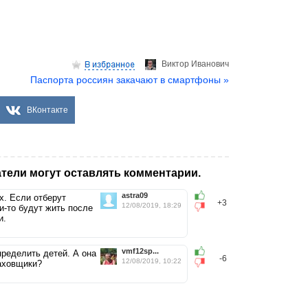
Виктор Иванович
Паспорта россиян закачают в смартфоны »
ВКонтакте
тели могут оставлять комментарии.
astra09
х. Если отберут
+3
12/08/2019, 18:29
и-то будут жить после
и.
vmf12sp...
пределить детей. А она
-6
12/08/2019, 10:22
раховщики?