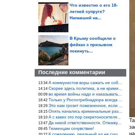
Что известно о его 18-
летней супруге?
Напавший на...
В Крыму сообщили о
фейках с призывом
покинуть...
Последние комментарии
А коммунистов воры сажать не собираются ???
13:34
Скорее здесь политика, а не криминал. Хотя эти два понятия начин
14:14
во время войны надо и наказывать по законам военного времени, а
00:09
Только у Роспотребнадзора всегда и все в порядке! Когда касается
18:42
Это нам грозит пожизненное, если только грозно посмотреть в их с
18:29
Опять начались криминальные разборки аля 90е!
18:15
А с каких это пор секретоносителям положена охрана? Это его зада
18:10
Та
Да никой ответственности. Отмажутся.
13:47
за
Тюменцам сочувствие!
09:45
на
К сожалению, реальный ад не существует.
20:27