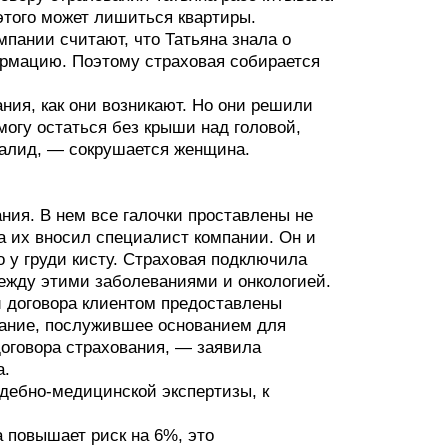
этого может лишиться квартиры.
мпании считают, что Татьяна знала о
рмацию. Поэтому страховая собирается
ания, как они возникают. Но они решили
 могу остаться без крыши над головой,
нвалид, — сокрушается женщина.
ния. В нем все галочки проставлены не
ра их вносил специалист компании. Он и
о у груди кисту. Страховая подключила
между этими заболеваниями и онкологией.
и договора клиентом предоставлены
вание, послужившее основанием для
договора страхования, — заявила
а.
дебно-медицинской экспертизы, к
а повышает риск на 6%, это