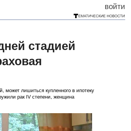
войти
дней стадией
раховая
, может лишиться купленного в ипотеку
ружили рак IV степени, женщина