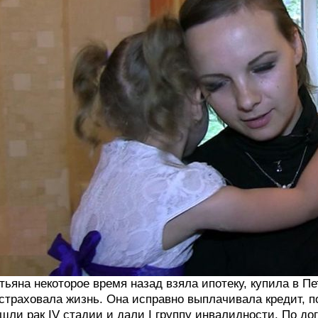
тьяна некоторое время назад взяла ипотеку, купила в П
страховала жизнь. Она исправно выплачивала кредит, п
шли рак IV стадии и дали I группу инвалидности. По д