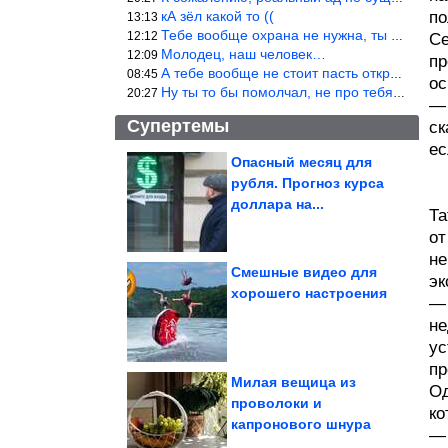
кА зёл какой то ((
по
13:13
Тебе вообще охрана не нужна, ты никакой ценности не представляеш
12:12
Се
Молодец, наш человек…
12:09
пр
А тебе вообще не стоит пасть открывать! Не с тобой общаются!
08:45
ос
Ну ты то бы помолчал, не про тебя речь.
20:27
— 
Супертемы
ск
ес
Опасный месяц для
рубля. Прогноз курса
5 малоизвестных, но
удивительных мест
доллара на...
планеты, от...
Та
от
не
Смешные видео для
эк
хорошего настроения
— 
Идеи для хранения,
которые отлично
подойдут для...
не
ус
пр
Милая вещица из
Од
проволоки и
ко
капронового шнура
Сборник мемов, которые старше твоих отношений
— 