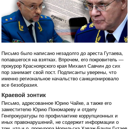
Письмо было написано незадолго до ареста Гутаева,
попавшегося на взятках. Впрочем, его покровитель —
прокурор Красноярского края Михаил Савчин до сих
пор занимает свой пост. Подписанты уверены, что
именно региональное начальство санкционировало
все безобразия.
Краевой зонтик
Письмо, адресованное Юрию Чайке, а также его
заместителю Юрию Пономареву и отделу
Генпрокуратуры по профилактике коррупционных и
иных правонарушений, не содержит информации о
том, что и.о. прокурора Норильска Хаваж-Бауди Гутаев