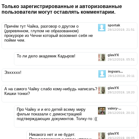
Только зарегистрированные и авторизованные
пользователи могут оставлять комментарии.
sportak
Причём тут Чайка, разговор о другом о
28/12/2019, 21:51
(деревянном, глупом не образованном)
прокуроре из Чечни который возомнил себя не
пойми чем.
glavУХ
То ли дело академик Кадыров!
29/12/2019, 05:51
ingvars...
Ээххххх!
28/12/2019, 20:11
glavУХ
А на самого Чайку слабо кому-нибудь написать?
28/12/2019, 18:20
Кишки тонки?
valery-...
Про Чайку и и его детей всему миру
28/12/2019, 20:31
фильм показали с демонстрацией
подтверждающих документов. Толку-то :((
glavУХ
Никакого нет и не будет.
29/12/2019, 06:05