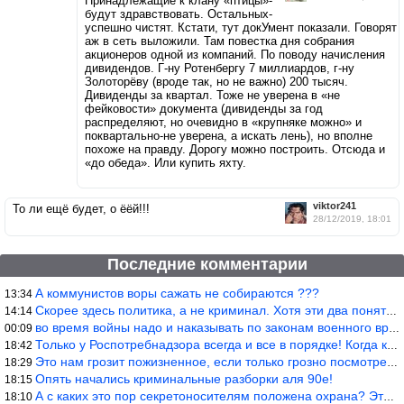
Принадлежащие к клану «птицы»-
будут здравствовать. Остальных-
успешно чистят. Кстати, тут докУмент показали. Говорят
аж в сеть выложили. Там повестка дня собрания
акционеров одной из компаний. По поводу начисления
дивидендов. Г-ну Ротенбергу 7 миллиардов, г-ну
Золоторёву (вроде так, но не важно) 200 тысяч.
Дивиденды за квартал. Тоже не уверена в «не
фейковости» документа (дивиденды за год
распределяют, но очевидно в «крупняке можно» и
поквартально-не уверена, а искать лень), но вполне
похоже на правду. Дорогу можно построить. Отсюда и
«до обеда». Или купить яхту.
viktor241
То ли ещё будет, о ёёй!!!
28/12/2019, 18:01
Последние комментарии
А коммунистов воры сажать не собираются ???
13:34
Скорее здесь политика, а не криминал. Хотя эти два понятия начин
14:14
во время войны надо и наказывать по законам военного времени, а
00:09
Только у Роспотребнадзора всегда и все в порядке! Когда касается
18:42
Это нам грозит пожизненное, если только грозно посмотреть в их с
18:29
Опять начались криминальные разборки аля 90е!
18:15
А с каких это пор секретоносителям положена охрана? Это его зада
18:10