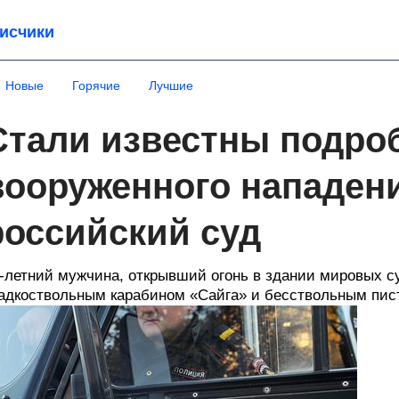
исчики
Новые
Горячие
Лучшие
Стали известны подро
вооруженного нападен
российский суд
-летний мужчина, открывший огонь в здании мировых с
адкоствольным карабином «Сайга» и бесствольным пис