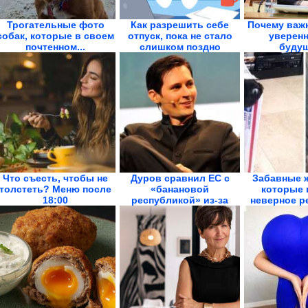
Трогательные фото
Как разрешить себе
Почему важ
собак, которые в своем
отпуск, пока не стало
уверенн
почтенном...
слишком поздно
буду
Демогра
Что съесть, чтобы не
Дуров сравнил ЕС с
Забавные 
толстеть? Меню после
«банановой
которые 
18:00
республикой» из-за
неверное ре
закона о...