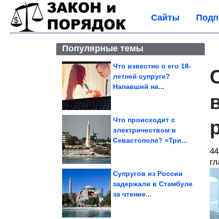
Сайты
Подп
Популярные темы
Что известно о его 18-
летней супруге?
Напавший на...
Что происходит с
электричеством в
Севастополе? «Три...
44
гл
Супругов из России
задержали в Стамбуле
за чтение...