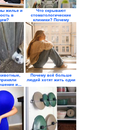
ны жилье и
Что скрывают
ость в
стоматологические
щем?
клиники? Почему
фия...
имплантат...
животные,
Почему всё больше
приняли
людей хотят жить одни
шение и...