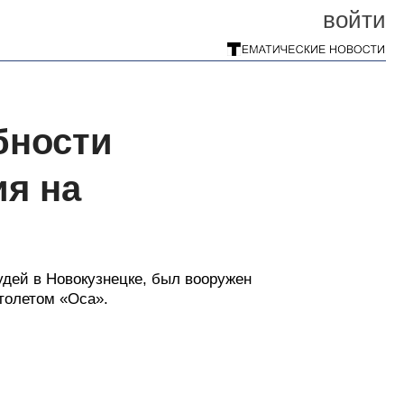
войти
бности
ия на
удей в Новокузнецке, был вооружен
толетом «Оса».