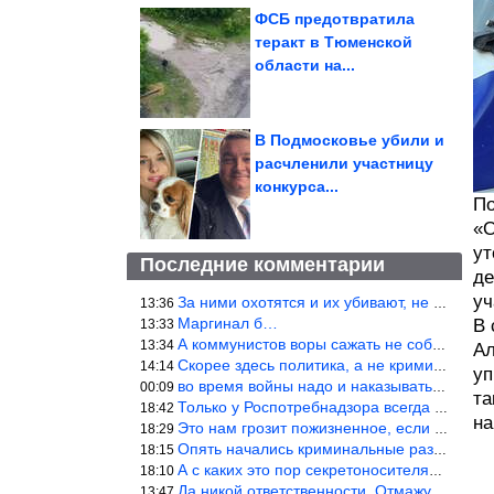
ФСБ предотвратила
теракт в Тюменской
области на...
В Подмосковье убили и
расчленили участницу
конкурса...
По
«О
ут
Последние комментарии
де
уч
За ними охотятся и их убивают, не ужели не понял?
13:36
Маргинал б…
В 
13:33
А коммунистов воры сажать не собираются ???
13:34
Ал
Скорее здесь политика, а не криминал. Хотя эти два понятия начин
14:14
уп
во время войны надо и наказывать по законам военного времени, а
00:09
та
Только у Роспотребнадзора всегда и все в порядке! Когда касается
18:42
на
Это нам грозит пожизненное, если только грозно посмотреть в их с
18:29
Опять начались криминальные разборки аля 90е!
18:15
А с каких это пор секретоносителям положена охрана? Это его зада
18:10
Да никой ответственности. Отмажутся.
13:47