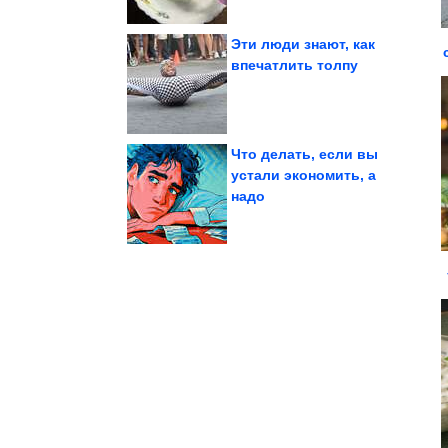
Эти люди знают, как
впечатлить толпу
добивалась успеха
Подольская
Как Наталья
Что делать, если вы
устали экономить, а
надо
поведение датчиков...
модели предсказали
С помощью новой