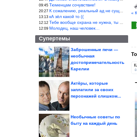
Тюменцам сочувствие!
09:45
К сожалению, реальный ад не существует.
20:27
« 
кА зёл какой то ((
13:13
Тебе вообще охрана не нужна, ты никакой ценности не представляеш
12:12
Молодец, наш человек…
12:09
Супертемы
Заброшенные печи —
То
необычная
Куда пропал «король
гламура» Сергей Зверев
достопримечательность
К
Карелии
Актёры, которые
заплатили за своих
Запретная дверь в
персонажей слишком...
храме Вишну, которую
нельзя открывать
Необычные советы по
быту на каждый день
Родительские будни зверушек