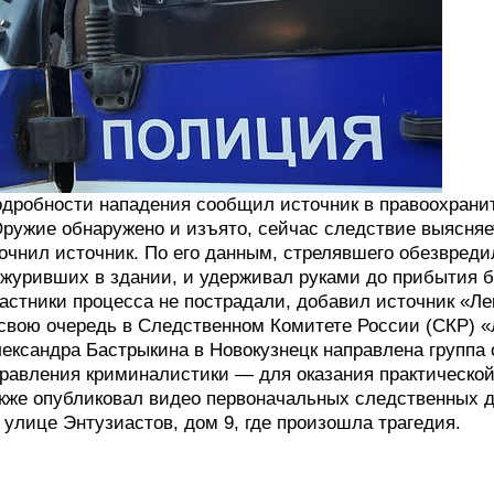
дробности нападения сообщил источник в правоохранит
ружие обнаружено и изъято, сейчас следствие выясняе
очнил источник. По его данным, стрелявшего обезвреди
журивших в здании, и удерживал руками до прибытия б
астники процесса не пострадали, добавил источник «Ле
свою очередь в Следственном Комитете России (СКР) «
ександра Бастрыкина в Новокузнецк направлена группа 
равления криминалистики — для оказания практической
кже опубликовал видео первоначальных следственных д
 улице Энтузиастов, дом 9, где произошла трагедия.