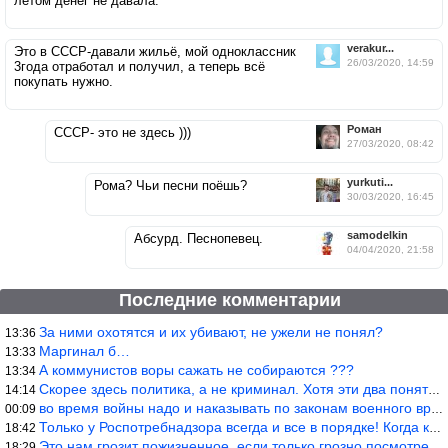
летом денег не давала.
verakur...
Это в СССР-давали жильё, мой одноклассник
26/03/2020, 14:59
3года отработал и получил, а теперь всё
покупать нужно.
Роман
СССР- это не здесь )))
27/03/2020, 08:42
yurkuti...
Рома? Чьи песни поёшь?
30/03/2020, 16:45
samodelkin
Абсурд. Песнопевец.
04/04/2020, 21:58
Последние комментарии
За ними охотятся и их убивают, не ужели не понял?
13:36
Маргинал б…
13:33
А коммунистов воры сажать не собираются ???
13:34
Скорее здесь политика, а не криминал. Хотя эти два понятия начин
14:14
во время войны надо и наказывать по законам военного времени, а
00:09
Только у Роспотребнадзора всегда и все в порядке! Когда касается
18:42
Это нам грозит пожизненное, если только грозно посмотреть в их с
18:29