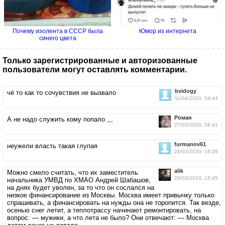
Почему изолента в СССР была
Юмор из интернета
синего цвета
Только зарегистрированные и авторизованные
пользователи могут оставлять комментарии.
bvidogy
чё то как то сочувствия не вызвало
11/04/2020, 04:44
Роман
А не надо служить кому попало ,,,
27/03/2020, 08:41
furmanov61
неужели власть такая глупая
26/03/2020, 18:39
alik
Можно смело считать, что их заместитель
26/03/2020, 15:45
начальника УМВД по ХМАО Андрей Шабашов,
на днях будет уволен, за то что он сослался на
низкое финансирование из Москвы. Москва имеет привычку только
спрашивать, а финансировать на нужды она не торопится. Так везде,
осенью снег летит, а теплотрассу начинают ремонтировать, на
вопрос: — мужики, а что лета не было? Они отвечают: — Москва