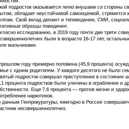
нностей.
кой подросток оказывается легко внушаем со стороны 
ытом, обладает неустойчивой самооценкой, стремится
уппам. Свой вклад делают и телевидение, СМИ, социал
гативные образцы поведения.
гласно исследованию, в 2019 году почти две трети со
совершеннолетних были в возрасте 16-17 лет, остальные
ли мальчиками.
прошлом году примерно половина (45,9 процента) осуж
мье с одним родителем. У каждого десятого не было се
вятый подросток совершал преступление в состоянии ал
,1 процента подростков были уличены в ограблении и д
бственности. Еще 7,6 процента — против жизни и здоро
отребление наркотиков.
 данным Генпрокуратуры, ежегодно в России совершает
астием несовершеннолетних.