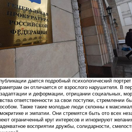
публикации дается подробный психологический портрет 
раметрам он отличается от взрослого нарушителя. В пе
задаптации и деформации, отрицании социальных, мор
вства ответственности за свои поступки, стремлении 
особом. Также такие молодые люди склонны к максимали
мокритике и эмпатии. Они стремятся быть ото всех не
еют ограниченный круг интересов и игнорируют желан
адекватное восприятии дружбы, солидарности, смелост