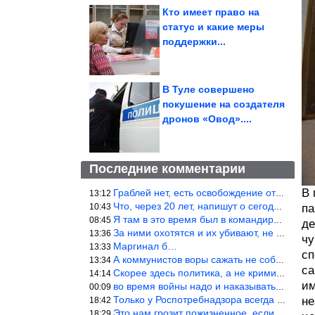
Кто имеет право на
статус и какие меры
поддержки...
В Туле совершено
покушение на создателя
дронов «Овод»....
Последние комментарии
В 
Граблей нет, есть освобождение от колониальной зависимости, это
13:12
Что, через 20 лет, напишут о сегодняшних событиях, о сегодняшней
10:43
па
Я там в это время был в командировке.Было, было…
08:45
де
За ними охотятся и их убивают, не ужели не понял?
13:36
чу
Маргинал б…
13:33
сп
А коммунистов воры сажать не собираются ???
13:34
са
Скорее здесь политика, а не криминал. Хотя эти два понятия начин
14:14
им
во время войны надо и наказывать по законам военного времени, а
00:09
Только у Роспотребнадзора всегда и все в порядке! Когда касается
не
18:42
Это нам грозит пожизненное, если только грозно посмотреть в их с
18:29