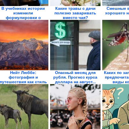
В учебниках истории
Какие травы с дачи
Смешные в
изменили
полезно заваривать
хорошего н
формулировки о
вместо чая?
холопах,...
Нейт Люббе:
Опасный месяц для
Каких по за
фотография и
рубля. Прогноз курса
предпочита
путешествия как стиль
доллара на август...
виды к
жизни