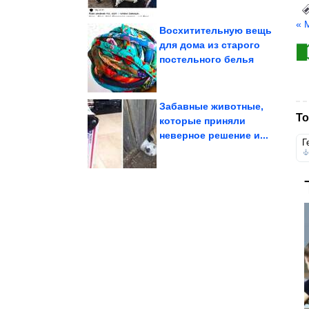
« 
Восхитительную вещь
для дома из старого
постельного белья
цвета
СССР была синего
Почему изолента в
Забавные животные,
То
которые приняли
неверное решение и...
персонажей слишком...
заплатили за своих
Г
Актёры, которые