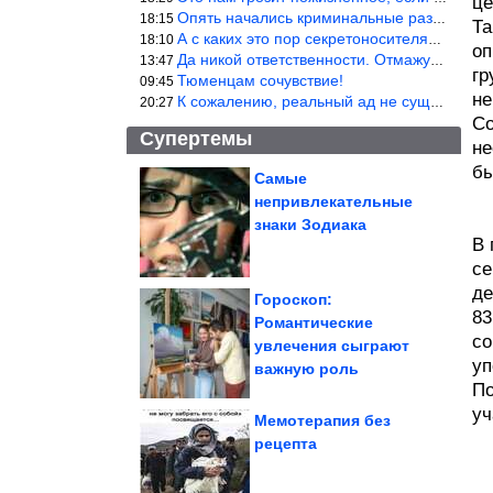
це
Опять начались криминальные разборки аля 90е!
18:15
Та
А с каких это пор секретоносителям положена охрана? Это его зада
18:10
оп
Да никой ответственности. Отмажутся.
13:47
гр
Тюменцам сочувствие!
09:45
не
К сожалению, реальный ад не существует.
20:27
Со
Супертемы
не
бы
Самые
непривлекательные
Немного жуткие вещи,
которые постоянно
знаки Зодиака
делает ваше...
В 
се
де
Гороскоп:
83
Романтические
со
Привычки, которые
увлечения сыграют
помогут сохранить
суставы здоровыми...
уп
важную роль
По
уч
Мемотерапия без
рецепта
По планете с фотоаппаратом