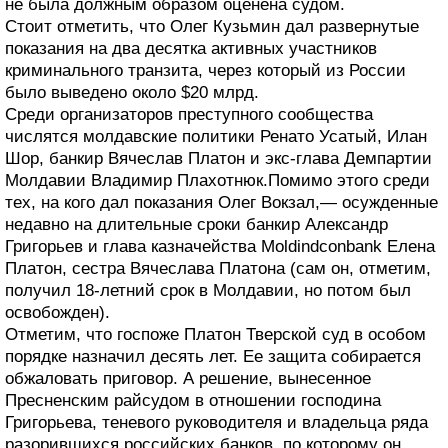
не была должным образом оценена судом.
Стоит отметить, что Олег Кузьмин дал развернутые
показания на два десятка активных участников
криминального транзита, через который из России
было выведено около $20 млрд.
Среди организаторов преступного сообщества
числятся молдавские политики Ренато Усатый, Илан
Шор, банкир Вячеслав Платон и экс-глава Демпартии
Молдавии Владимир Плахотнюк.Помимо этого среди
тех, на кого дал показания Олег Вокзал,— осужденные
недавно на длительные сроки банкир Александр
Григорьев и глава казначейства Моldindconbank Елена
Платон, сестра Вячеслава Платона (сам он, отметим,
получил 18-летний срок в Молдавии, но потом был
освобожден).
Отметим, что госпоже Платон Тверской суд в особом
порядке назначил деcять лет. Ее защита собирается
обжаловать приговор. А решение, вынесенное
Пресненским райсудом в отношении господина
Григорьева, теневого руководителя и владельца ряда
разорившихся российских банков, по которому он