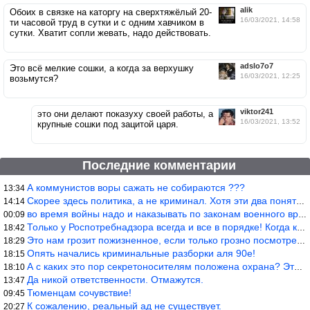
alik
Обоих в связке на каторгу на сверхтяжёлый 20-
16/03/2021, 14:58
ти часовой труд в сутки и с одним хавчиком в
сутки. Хватит сопли жевать, надо действовать.
adslo7o7
Это всё мелкие сошки, а когда за верхушку
16/03/2021, 12:25
возьмутся?
viktor241
это они делают показуху своей работы, а
16/03/2021, 13:52
крупные сошки под зацитой царя.
Последние комментарии
А коммунистов воры сажать не собираются ???
13:34
Скорее здесь политика, а не криминал. Хотя эти два понятия начин
14:14
во время войны надо и наказывать по законам военного времени, а
00:09
Только у Роспотребнадзора всегда и все в порядке! Когда касается
18:42
Это нам грозит пожизненное, если только грозно посмотреть в их с
18:29
Опять начались криминальные разборки аля 90е!
18:15
А с каких это пор секретоносителям положена охрана? Это его зада
18:10
Да никой ответственности. Отмажутся.
13:47
Тюменцам сочувствие!
09:45
К сожалению, реальный ад не существует.
20:27