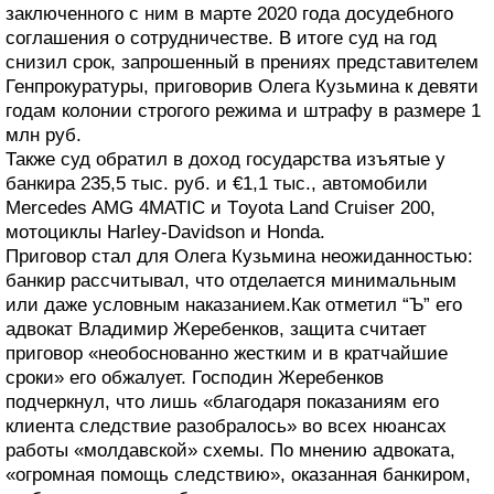
заключенного с ним в марте 2020 года досудебного
соглашения о сотрудничестве. В итоге суд на год
снизил срок, запрошенный в прениях представителем
Генпрокуратуры, приговорив Олега Кузьмина к девяти
годам колонии строгого режима и штрафу в размере 1
млн руб.
Также суд обратил в доход государства изъятые у
банкира 235,5 тыс. руб. и €1,1 тыс., автомобили
Mercedes AMG 4MATIC и Тoyota Land Cruiser 200,
мотоциклы Harley-Davidson и Honda.
Приговор стал для Олега Кузьмина неожиданностью:
банкир рассчитывал, что отделается минимальным
или даже условным наказанием.Как отметил “Ъ” его
адвокат Владимир Жеребенков, защита считает
приговор «необоснованно жестким и в кратчайшие
сроки» его обжалует. Господин Жеребенков
подчеркнул, что лишь «благодаря показаниям его
клиента следствие разобралось» во всех нюансах
работы «молдавской» схемы. По мнению адвоката,
«огромная помощь следствию», оказанная банкиром,