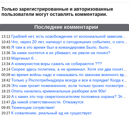
Только зарегистрированные и авторизованные
пользователи могут оставлять комментарии.
Последние комментарии
Граблей нет, есть освобождение от колониальной зависимости, это
13:12
Что, через 20 лет, напишут о сегодняшних событиях, о сегодняшней
10:43
Я там в это время был в командировке.Было, было…
08:45
За ними охотятся и их убивают, не ужели не понял?
13:36
Маргинал б…
13:33
А коммунистов воры сажать не собираются ???
13:34
Скорее здесь политика, а не криминал. Хотя эти два понятия начин
14:14
во время войны надо и наказывать по законам военного времени, а
00:09
Только у Роспотребнадзора всегда и все в порядке! Когда касается
18:42
Это нам грозит пожизненное, если только грозно посмотреть в их с
18:29
Опять начались криминальные разборки аля 90е!
18:15
А с каких это пор секретоносителям положена охрана? Это его зада
18:10
Да никой ответственности. Отмажутся.
13:47
Тюменцам сочувствие!
09:45
К сожалению, реальный ад не существует.
20:27