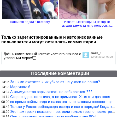
Пашинян подал в отставку
Известные женщины, которые
вышли замуж за миллионеров, а...
Только зарегистрированные и авторизованные
пользователи могут оставлять комментарии.
amzh_3
Даёшь более тесный контакт частного бизнеса с
12/08/2022, 08:25
уголовным миром!)))
Последние комментарии
За ними охотятся и их убивают, не ужели не понял?
13:36
Маргинал б…
13:33
А коммунистов воры сажать не собираются ???
13:34
Скорее здесь политика, а не криминал. Хотя эти два понятия начин
14:14
во время войны надо и наказывать по законам военного времени, а
00:09
Только у Роспотребнадзора всегда и все в порядке! Когда касается
18:42
Это нам грозит пожизненное, если только грозно посмотреть в их с
18:29
Опять начались криминальные разборки аля 90е!
18:15