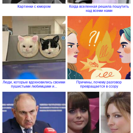
Картинки с юмором
Когда вселенная решила пошутить
над всеми нами
Люди, которые вдохновились своими
Причины, почему разговор
пушистыми любимцами и...
превращается в ссору