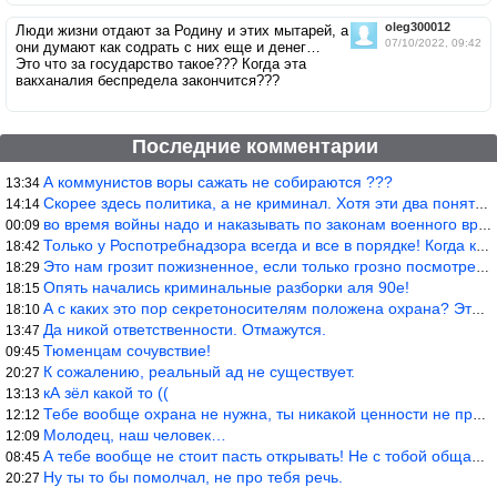
oleg300012
Люди жизни отдают за Родину и этих мытарей, а
07/10/2022, 09:42
они думают как содрать с них еще и денег…
Это что за государство такое??? Когда эта
вакханалия беспредела закончится???
Последние комментарии
А коммунистов воры сажать не собираются ???
13:34
Скорее здесь политика, а не криминал. Хотя эти два понятия начин
14:14
во время войны надо и наказывать по законам военного времени, а
00:09
Только у Роспотребнадзора всегда и все в порядке! Когда касается
18:42
Это нам грозит пожизненное, если только грозно посмотреть в их с
18:29
Опять начались криминальные разборки аля 90е!
18:15
А с каких это пор секретоносителям положена охрана? Это его зада
18:10
Да никой ответственности. Отмажутся.
13:47
Тюменцам сочувствие!
09:45
К сожалению, реальный ад не существует.
20:27
кА зёл какой то ((
13:13
Тебе вообще охрана не нужна, ты никакой ценности не представляеш
12:12
Молодец, наш человек…
12:09
А тебе вообще не стоит пасть открывать! Не с тобой общаются!
08:45
Ну ты то бы помолчал, не про тебя речь.
20:27