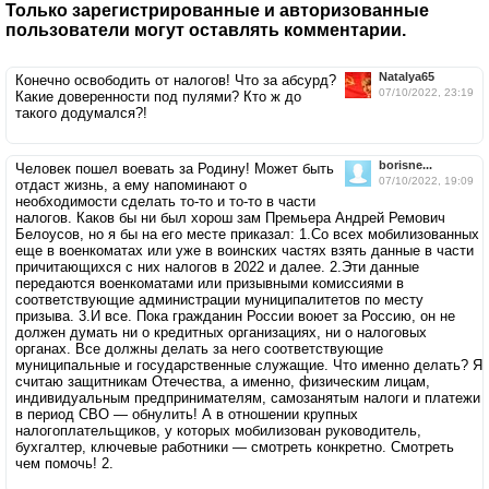
Только зарегистрированные и авторизованные
пользователи могут оставлять комментарии.
Natalya65
Конечно освободить от налогов! Что за абсурд?
07/10/2022, 23:19
Какие доверенности под пулями? Кто ж до
такого додумался?!
borisne...
Человек пошел воевать за Родину! Может быть
07/10/2022, 19:09
отдаст жизнь, а ему напоминают о
необходимости сделать то-то и то-то в части
налогов. Каков бы ни был хорош зам Премьера Андрей Ремович
Белоусов, но я бы на его месте приказал: 1.Со всех мобилизованных
еще в военкоматах или уже в воинских частях взять данные в части
причитающихся с них налогов в 2022 и далее. 2.Эти данные
передаются военкоматами или призывными комиссиями в
соответствующие администрации муниципалитетов по месту
призыва. 3.И все. Пока гражданин России воюет за Россию, он не
должен думать ни о кредитных организациях, ни о налоговых
органах. Все должны делать за него соответствующие
муниципальные и государственные служащие. Что именно делать? Я
считаю защитникам Отечества, а именно, физическим лицам,
индивидуальным предпринимателям, самозанятым налоги и платежи
в период СВО — обнулить! А в отношении крупных
налогоплательщиков, у которых мобилизован руководитель,
бухгалтер, ключевые работники — смотреть конкретно. Смотреть
чем помочь! 2.