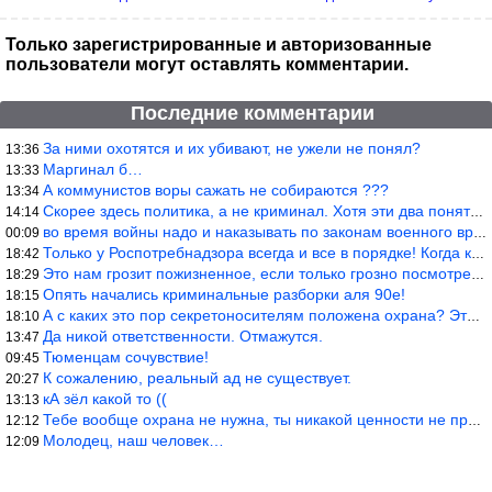
Только зарегистрированные и авторизованные
пользователи могут оставлять комментарии.
Последние комментарии
За ними охотятся и их убивают, не ужели не понял?
13:36
Маргинал б…
13:33
А коммунистов воры сажать не собираются ???
13:34
Скорее здесь политика, а не криминал. Хотя эти два понятия начин
14:14
во время войны надо и наказывать по законам военного времени, а
00:09
Только у Роспотребнадзора всегда и все в порядке! Когда касается
18:42
Это нам грозит пожизненное, если только грозно посмотреть в их с
18:29
Опять начались криминальные разборки аля 90е!
18:15
А с каких это пор секретоносителям положена охрана? Это его зада
18:10
Да никой ответственности. Отмажутся.
13:47
Тюменцам сочувствие!
09:45
К сожалению, реальный ад не существует.
20:27
кА зёл какой то ((
13:13
Тебе вообще охрана не нужна, ты никакой ценности не представляеш
12:12
Молодец, наш человек…
12:09