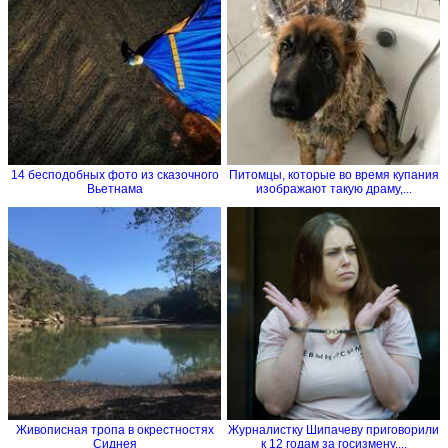
14 бесподобных фото из сказочного
Питомцы, которые во время купания
Вьетнама
изображают такую драму,...
Живописная тропа в окрестностях
Журналистку Шипачеву приговорили
Сиднея
к 12 годам за госизмену....