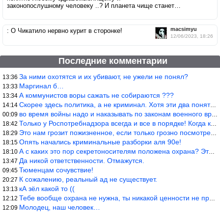
законопослушному человеку ..? И планета чище станет…
macsimyu
: О Чикатило нервно курит в сторонке!
12/06/2023, 18:26
Последние комментарии
За ними охотятся и их убивают, не ужели не понял?
13:36
Маргинал б…
13:33
А коммунистов воры сажать не собираются ???
13:34
Скорее здесь политика, а не криминал. Хотя эти два понятия начин
14:14
во время войны надо и наказывать по законам военного времени, а
00:09
Только у Роспотребнадзора всегда и все в порядке! Когда касается
18:42
Это нам грозит пожизненное, если только грозно посмотреть в их с
18:29
Опять начались криминальные разборки аля 90е!
18:15
А с каких это пор секретоносителям положена охрана? Это его зада
18:10
Да никой ответственности. Отмажутся.
13:47
Тюменцам сочувствие!
09:45
К сожалению, реальный ад не существует.
20:27
кА зёл какой то ((
13:13
Тебе вообще охрана не нужна, ты никакой ценности не представляеш
12:12
Молодец, наш человек…
12:09