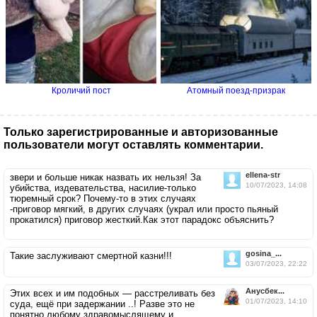
Кроличий пост
Атомный поезд-призрак
Только зарегистрированные и авторизованные
пользователи могут оставлять комментарии.
ellena-str
звери и больше никак назвать их нельзя! За
10/07/2023, 14:08
убийства, издевательства, насилие-только
тюремный срок? Почему-то в этих случаях
-приговор мягкий, в других случаях (украл или просто пьяный
прокатился) приговор жесткий.Как этот парадокс объяснить?
gosina_...
Такие заслуживают смертной казни!!!
03/07/2023, 22:22
Анусбек...
Этих всех и им подобных — расстреливать без
01/07/2023, 14:10
суда, ещё при задержании ..! Разве это не
понятно любому здравомыслящему и