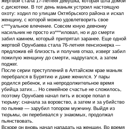
жертвой стала 17-летняя девушка, которая шла домой
с дискотеки. В тот день маньяк устроил настоящую
охоту: ходил по улицам Октябрьского района и искал
женщину, с которой можно удовлетворить свое
с***уальное влечение. Совсем юную девчонку
насильник не просто из***иловал, но и до смерти
забил камнем, который припрятал заранее. Еще одной
жертвой Орунбаева стала 76-летняя пенсионерка —
предложив ей близость и получив отказ, изверг забил
пожилую женщину до смерти, надругался, а затем
поджег.
После серии преступлений в Алтайском крае маньяк
перебрался в Бурятию и даже женился. У пары
родился ребенок, и на непродолжительное время
убийца затих… Но семейное счастье не сложилось,
поэтому Орунбаев начал пить и вскоре попал в
тюрьму: сначала за воровство, а затем и за убийство
по пьянке — зарубил топором мужчину. Выйдя из
тюрьмы, он перебивался у знакомых, продолжал
пьянствовать.
Вскоре он вновь начал нападать на женщин. Во время