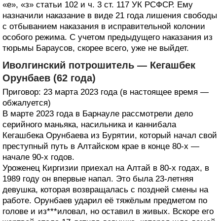
«е», «з» статьи 102 и ч. 3 ст. 117 УК РСФСР. Ему
назначили наказание в виде 21 года лишения свободы
с отбыванием наказания в исправительной колонии
особого режима. С учетом предыдущего наказания из
тюрьмы Бараусов, скорее всего, уже не выйдет.
Иволгинский потрошитель — Кегашбек
Орунбаев (62 года)
Приговор: 23 марта 2023 года (в настоящее время —
обжалуется)
В марте 2023 года в Барнауле рассмотрели дело
серийного маньяка, насильника и каннибала
Кегашбека Орунбаева из Бурятии, который начал свой
преступный путь в Алтайском крае в конце 80-х —
начале 90-х годов.
Уроженец Киргизии приехал на Алтай в 80-х годах, в
1989 году он впервые напал. Это была 23-летняя
девушка, которая возвращалась с поздней смены на
работе. Орунбаев ударил её тяжёлым предметом по
голове и из***иловал, но оставил в живых. Вскоре его