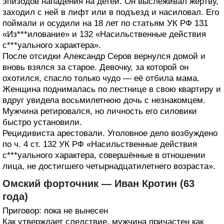
эпизодов нападения на детей. Он выслеживал жертву,
заходил с ней в лифт или в подъезд и насиловал. Его
поймали и осудили на 18 лет по статьям УК РФ 131
«Из***илование» и 132 «Насильственные действия
с***уального характера».
После отсидки Александр Серов вернулся домой и
вновь взялся за старое. Девочку, за которой он
охотился, спасло только чудо — её отбила мама.
Женщина поднималась по лестнице в свою квартиру и
вдруг увидела восьмилетнюю дочь с незнакомцем.
Мужчина ретировался, но личность его силовики
быстро установили.
Рецидивиста арестовали. Уголовное дело возбуждено
по ч. 4 ст. 132 УК РФ «Насильственные действия
с***уального характера, совершённые в отношении
лица, не достигшего четырнадцатилетнего возраста».
Омский форточник — Иван Кротин (63
года)
Приговор: пока не вынесен
Как утверждает следствие, мужчина причастен как