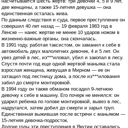
насчитывается шесть жертв: три девочки 4, 5 и 9 лет,
две женщины, а также 15-летняя девушка — она
единственная осталась жива.
По данным следствия и суда, первое преступление он
совершил 40 лет назад — 19 февраля 1983 год в
Ленске — нанес жертве не менее 10 ударов ножом в
жизненно-важные органы, она скончалась.
В 1991 году, работая таксистом, он заманил к себе в
автомобиль двух малолетних девочек, 4 и 5 лет. Он
увез детей в лес, из***иловал, убил и закопал в лесу.
Спустя почти год еще одной жертвой маньяка стала
взрослая женщина, живущая в Мирном — ее он
затащил под лестницу дома, а после из***илования
забил до смерти монтировкой.
В 1994 году он также обманом посадил 9-летнюю
девочку к себе в машину. Его почерк не менялся: он
ударил ребенка по голове монтировкой, вывез в лес,
надругался, затем добил до смерти и зарыл труп.
Единственная выжившая после встречи с маньяком —
15-летняя девочка-подросток.
Долгие годы эти преступления в Якутии оставались