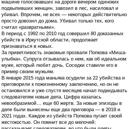
машине голосовавших на дороге вечером одиноких
подвыпивших женщин, завозил в лес, насиловал и
убивал. Впрочем, не всех — некоторых действительно
просто довозил до дома. Убивал только тех, кого
считал «развратными».
В период с 1992 по 2010 год совершил 80 доказанных
убийств в Иркутской области, продолжает
признаваться в новых.
За приветливость знакомые прозвали Попкова «Миша-
улыбка». Супруга отзывалась о нем, как об идеальном
муже, который любит дочь. Соседки ставили его в
пример своим мужьям.
В январе 2015 года маньяка осудили за 22 убийства и
приговорили к пожизненному заключению, но он не
остановился и уже спустя месяцев начал подкидывать
следователям новые дела. Цифра казалась
невообразимой… еще 60 жертв. За новые эпизоды в
деле были вынесены еще два приговора — в 2018 и
2021 годах. Каждое из убийств Попкова пугает своей
жестокостью. Он помнит все до мелочей:
рассказывает следователям, во что были одеты