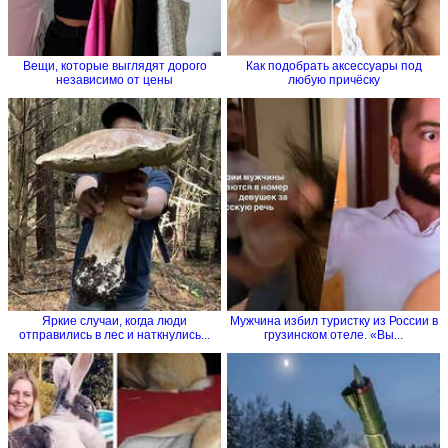
Вещи, которые выглядят дорого
Как подобрать аксессуары под
независимо от цены
любую причёску
Яркие случаи, когда люди
Мужчина избил туристку из России в
отправились в лес и наткнулись...
грузинском отеле. «Вы...