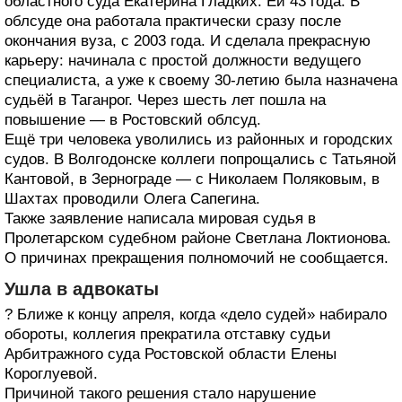
областного суда Екатерина Гладких. Ей 43 года. В
облсуде она работала практически сразу после
окончания вуза, с 2003 года. И сделала прекрасную
карьеру: начинала с простой должности ведущего
специалиста, а уже к своему 30-летию была назначена
судьёй в Таганрог. Через шесть лет пошла на
повышение — в Ростовский облсуд.
Ещё три человека уволились из районных и городских
судов. В Волгодонске коллеги попрощались с Татьяной
Кантовой, в Зернограде — с Николаем Поляковым, в
Шахтах проводили Олега Сапегина.
Также заявление написала мировая судья в
Пролетарском судебном районе Светлана Локтионова.
О причинах прекращения полномочий не сообщается.
Ушла в адвокаты
? Ближе к концу апреля, когда «дело судей» набирало
обороты, коллегия прекратила отставку судьи
Арбитражного суда Ростовской области Елены
Короглуевой.
Причиной такого решения стало нарушение