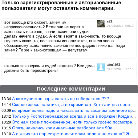
Только зарегистрированные и авторизованные
пользователи могут оставлять комментарии.
s21
вот вообще кто скажет, зачем им
01/08/2023, 06:19
неприкосновенность? Если они не верят в
законность в стране, значит какие они судьи,
делать нечего в судах. А если верят в законность, то вообще
глупость какая то, все законы исполняются, они согласно
образцовому исполнению законов не пострадают никогда. Тогда
зачем? То же к законотровцам — депутатам
abn1951
сколько исковеркали судеб людских? Все дела
31/07/2023, 17:15
должны быть пересмотрены!
Последние комментарии
А коммунистов воры сажать не собираются ???
13:34
Скорее здесь политика, а не криминал. Хотя эти два понятия начин
14:14
во время войны надо и наказывать по законам военного времени, а
00:09
Только у Роспотребнадзора всегда и все в порядке! Когда касается
18:42
Это нам грозит пожизненное, если только грозно посмотреть в их с
18:29
Опять начались криминальные разборки аля 90е!
18:15
А с каких это пор секретоносителям положена охрана? Это его зада
18:10