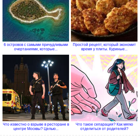
6 островов с самыми причудливыми
Простой рецепт, который экономит
очертаниями, которые...
время у плиты. Куриные...
Что известно о взрыве в ресторане в
Что такое сепарация? Как мягко
центре Москвы? Целью...
отделиться от родителей?