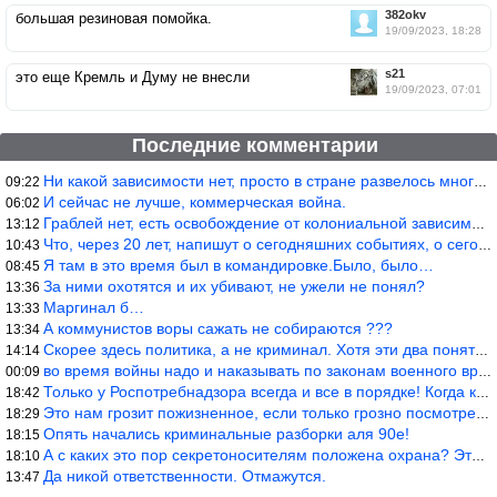
382okv
большая резиновая помойка.
19/09/2023, 18:28
s21
это еще Кремль и Думу не внесли
19/09/2023, 07:01
Последние комментарии
Ни какой зависимости нет, просто в стране развелось много ипанут
09:22
И сейчас не лучше, коммерческая война.
06:02
Граблей нет, есть освобождение от колониальной зависимости, это
13:12
Что, через 20 лет, напишут о сегодняшних событиях, о сегодняшней
10:43
Я там в это время был в командировке.Было, было…
08:45
За ними охотятся и их убивают, не ужели не понял?
13:36
Маргинал б…
13:33
А коммунистов воры сажать не собираются ???
13:34
Скорее здесь политика, а не криминал. Хотя эти два понятия начин
14:14
во время войны надо и наказывать по законам военного времени, а
00:09
Только у Роспотребнадзора всегда и все в порядке! Когда касается
18:42
Это нам грозит пожизненное, если только грозно посмотреть в их с
18:29
Опять начались криминальные разборки аля 90е!
18:15
А с каких это пор секретоносителям положена охрана? Это его зада
18:10
Да никой ответственности. Отмажутся.
13:47