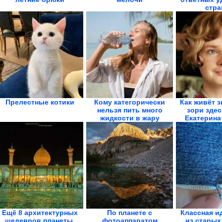
стра
Прелестные котики
Кому категорически
Как живёт 
нельзя пить много
зори здес
жидкости в жару
Екатерина
Ещё 8 архитектурных
По планете с
Классная и
шедевров планеты,
фотоаппаратом
из старых