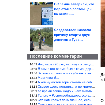
В Кремле заверили, что
борются с ростом цен
на бензин....
Следователи назвали
причину смерти двух
девочек в Туве....
Последние комментарии
Что, через 20 лет, напишут о сегодняшних событиях, о сегодняшней
10:43
Я там в это время был в командировке.Было, было…
08:45
За ними охотятся и их убивают, не ужели не понял?
13:36
Де
Маргинал б…
13:33
в 
А коммунистов воры сажать не собираются ???
13:34
Скорее здесь политика, а не криминал. Хотя эти два понятия начин
14:14
во время войны надо и наказывать по законам военного времени, а
00:09
Только у Роспотребнадзора всегда и все в порядке! Когда касается
18:42
Это нам грозит пожизненное, если только грозно посмотреть в их с
18:29
Он
Опять начались криминальные разборки аля 90е!
18:15