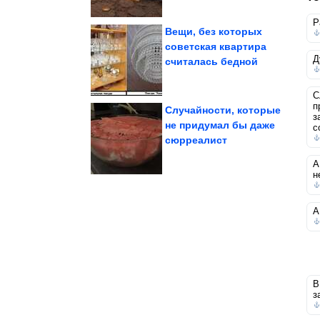
Р
Вещи, без которых
советская квартира
Д
считалась бедной
исчезновении...
прогнозом об
Илон Маск согласился с
С
п
Случайности, которые
з
не придумал бы даже
с
сюрреалист
женщин
отношения мужчин и
100% супер хиты про
А
н
А
В
з