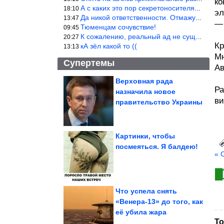
ко
А с каких это пор секретоносителям положена охрана? Это его зада
18:10
эл
Да никой ответственности. Отмажутся.
13:47
— 
Тюменцам сочувствие!
09:45
К сожалению, реальный ад не существует.
20:27
Кр
кА зёл какой то ((
13:13
Мн
Супертемы
Ав
Верховная рада
Ра
назначила новое
Исторические фото.
ви
Потрясающе!
правительство Украины
Картинки, чтобы
посмеяться. Я балдею!
« 
ДТП. Подборка на
видеорегистратор.
Июль 2026
Что успела снять
«Венера-13» до того, как
её убила жара
Приёма, которые помогут говорить о сложном простыми...
То