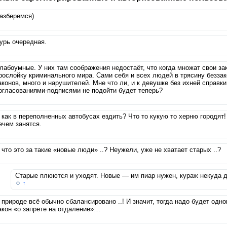
азберемся)
урь очередная.
лабоумные. У них там соображения недостаёт, что когда множат свои за
рослойку криминального мира. Сами себя и всех людей в трясину беззак
аконов, много и нарушителей. Мне что ли, и к девушке без ихней справк
огласованиями-подписями не подойти будет теперь?
 как в переполненных автобусах ездить? Что то кукую то херню городят!
ечем занятся.
 что это за такие «новые люди» ..? Неужели, уже не хватает старых ..?
Старые плюются и уходят. Новые — им пиар нужен, кураж некуда
↑
 природе всё обычно сбалансировано ..! И значит, тогда надо будет од
акон «о запрете на отдаление»…