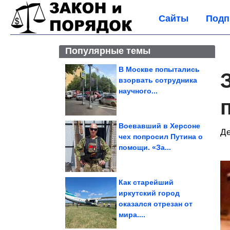
Сайты
Подп
Популярные темы
В Москве попытались
взорвать сотрудника
научного...
Воевавший в Херсоне
Де
чех попросил Путина о
помощи. «За...
Как старейший
иркутский город
оказался отрезан от
мира....