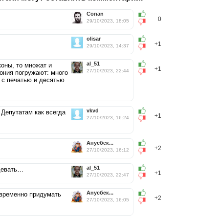
Conan
0
29/10/2023, 18:05
olisar
+1
29/10/2023, 14:37
al_51
коны, то множат и
+1
27/10/2023, 22:44
ония погружают: много
и с печатью и десятью
vkvd
 Депутатам как всегда
+1
27/10/2023, 16:24
Анусбек...
+2
27/10/2023, 16:12
al_51
 девать…
+1
27/10/2023, 22:47
Анусбек...
новременно придумать
+2
27/10/2023, 16:05