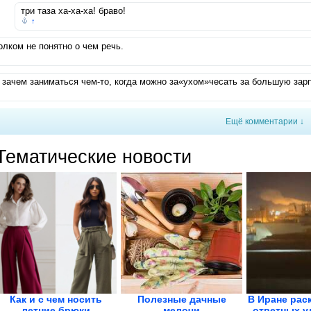
три таза ха-ха-ха! браво!
↑
олком не понятно о чем речь.
 зачем заниматься чем-то, когда можно за«ухом»чесать за большую за
Ещё комментарии ↓
Тематические новости
Как и с чем носить
Полезные дачные
В Иране рас
летние брюки
мелочи
ответных у