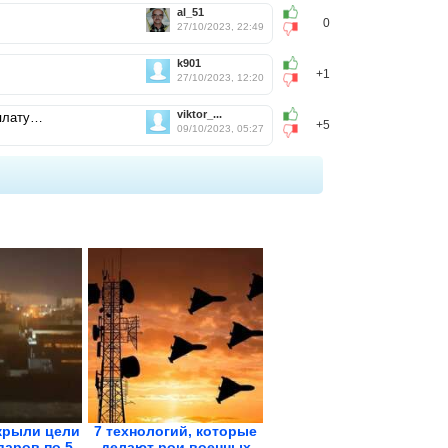
al_51
0
27/10/2023, 22:49
k901
+1
27/10/2023, 12:20
viktor_...
рплату…
+5
09/10/2023, 05:27
крыли цели
7 технологий, которые
даров по 5
делают рои военных