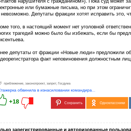
нтактов нарушителя с гражданином»). Пока суд может з
ектронные или бумажные письма, но при этом огранич
невозможно. Депутаты фракции хотят исправить это, ч
оме того, в настоящий момент нет уголовной ответствен
огих трагедий можно было бы избежать, если бы предл
ксентьева.
нее депутаты от фракции «Новые люди» предложили об
деорегистратора факт неповиновения должностным лиц
приближение
,
законопроект
,
запрет
,
Госдума
Стажерка обвинила в изнасиловании командира...
+18
Сохранить
Одноклассники
лько зарегистрированные и авторизованные пользова