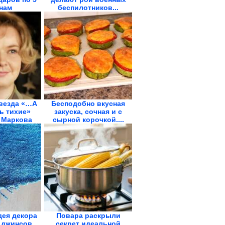
нам
беспилотников...
звезда «…А
Бесподобно вкусная
ь тихие»
закуска, сочная и с
 Маркова
сырной корочкой....
дея декора
Повара раскрыли
 джинсов
секрет идеальной