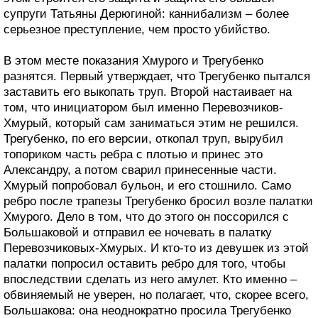
супруги Татьяны Дерюгиной: каннибализм – более
серьезное преступление, чем просто убийство.
В этом месте показания Хмурого и Трегубенко
разнятся. Первый утверждает, что Трегубенко пытался
заставить его выкопать труп. Второй настаивает на
том, что инициатором был именно Перевозчиков-
Хмурый, который сам заниматься этим не решился.
Трегубенко, по его версии, откопал труп, вырубил
топориком часть ребра с плотью и принес это
Александру, а потом сварил принесенные части.
Хмурый попробовал бульон, и его стошнило. Само
ребро после трапезы Трегубенко бросил возле палатки
Хмурого. Дело в том, что до этого он поссорился с
Большаковой и отправил ее ночевать в палатку
Перевозчиковых-Хмурых. И кто-то из девушек из этой
палатки попросил оставить ребро для того, чтобы
впоследствии сделать из него амулет. Кто именно –
обвиняемый не уверен, но полагает, что, скорее всего,
Большакова: она неоднократно просила Трегубенко