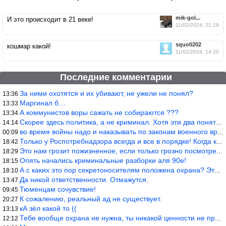
mik-gol...
И это происходит в 21 веке!
11/02/2024, 21:29
squo0202
кошмар какой!
11/02/2024, 14:20
Последние комментарии
За ними охотятся и их убивают, не ужели не понял?
13:36
Маргинал б…
13:33
А коммунистов воры сажать не собираются ???
13:34
Скорее здесь политика, а не криминал. Хотя эти два понятия начин
14:14
во время войны надо и наказывать по законам военного времени, а
00:09
Только у Роспотребнадзора всегда и все в порядке! Когда касается
18:42
Это нам грозит пожизненное, если только грозно посмотреть в их с
18:29
Опять начались криминальные разборки аля 90е!
18:15
А с каких это пор секретоносителям положена охрана? Это его зада
18:10
Да никой ответственности. Отмажутся.
13:47
Тюменцам сочувствие!
09:45
К сожалению, реальный ад не существует.
20:27
кА зёл какой то ((
13:13
Тебе вообще охрана не нужна, ты никакой ценности не представляеш
12:12