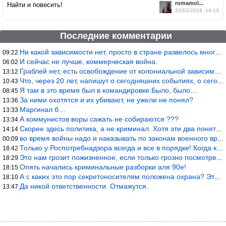
romamol...
Найти и повесить!
22/02/2024, 14:13
Последние комментарии
Ни какой зависимости нет, просто в стране развелось много ипанут
09:22
И сейчас не лучше, коммерческая война.
06:02
Граблей нет, есть освобождение от колониальной зависимости, это
13:12
Что, через 20 лет, напишут о сегодняшних событиях, о сегодняшней
10:43
Я там в это время был в командировке.Было, было…
08:45
За ними охотятся и их убивают, не ужели не понял?
13:36
Маргинал б…
13:33
А коммунистов воры сажать не собираются ???
13:34
Скорее здесь политика, а не криминал. Хотя эти два понятия начин
14:14
во время войны надо и наказывать по законам военного времени, а
00:09
Только у Роспотребнадзора всегда и все в порядке! Когда касается
18:42
Это нам грозит пожизненное, если только грозно посмотреть в их с
18:29
Опять начались криминальные разборки аля 90е!
18:15
А с каких это пор секретоносителям положена охрана? Это его зада
18:10
Да никой ответственности. Отмажутся.
13:47