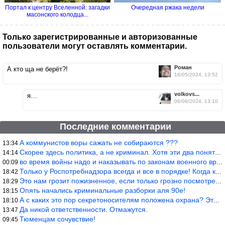
Портал к центру Вселенной: загадки
Очередная ржака недели
масонского колодца...
Только зарегистрированные и авторизованные
пользователи могут оставлять комментарии.
Роман
А кто ща не берёт?!
16/05/2024, 13:52
volkovs...
я…
06/06/2024, 13:10
Последние комментарии
А коммунистов воры сажать не собираются ???
13:34
Скорее здесь политика, а не криминал. Хотя эти два понятия начин
14:14
во время войны надо и наказывать по законам военного времени, а
00:09
Только у Роспотребнадзора всегда и все в порядке! Когда касается
18:42
Это нам грозит пожизненное, если только грозно посмотреть в их с
18:29
Опять начались криминальные разборки аля 90е!
18:15
А с каких это пор секретоносителям положена охрана? Это его зада
18:10
Да никой ответственности. Отмажутся.
13:47
Тюменцам сочувствие!
09:45