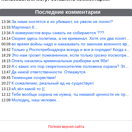
Последние комментарии
За ними охотятся и их убивают, не ужели не понял?
13:36
Маргинал б…
13:33
А коммунистов воры сажать не собираются ???
13:34
Скорее здесь политика, а не криминал. Хотя эти два понятия начин
14:14
во время войны надо и наказывать по законам военного времени, а
00:09
Только у Роспотребнадзора всегда и все в порядке! Когда касается
18:42
Это нам грозит пожизненное, если только грозно посмотреть в их с
18:29
Опять начались криминальные разборки аля 90е!
18:15
А с каких это пор секретоносителям положена охрана? Это его зада
18:10
Да никой ответственности. Отмажутся.
13:47
Тюменцам сочувствие!
09:45
К сожалению, реальный ад не существует.
20:27
кА зёл какой то ((
13:13
Тебе вообще охрана не нужна, ты никакой ценности не представляеш
12:12
Молодец, наш человек…
12:09
Полная версия сайта