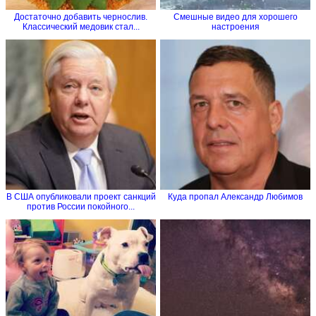
Достаточно добавить чернослив.
Смешные видео для хорошего
Классический медовик стал...
настроения
В США опубликовали проект санкций
Куда пропал Александр Любимов
против России покойного...