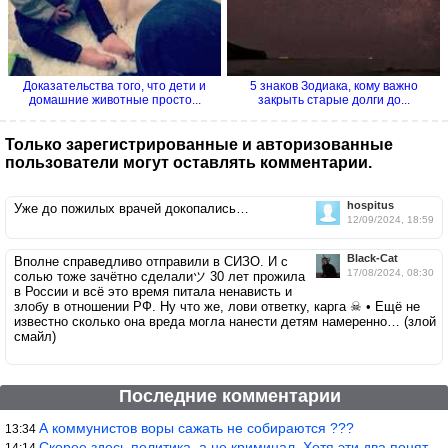
Доказательства того, что дети и
5 знаков Зодиака, кому важно
домашние животные просто...
закрыть старые долги до...
Только зарегистрированные и авторизованные
пользователи могут оставлять комментарии.
hospitus
Уже до пожилых врачей докопались…
12/09/2024, 18:59
Black-Cat
Вполне справедливо отправили в СИЗО. И с
17/08/2024, 08:30
солью тоже зачётно сделалиツ 30 лет прожила
в России и всё это время питала ненависть и
злобу в отношении РФ. Ну что же, лови ответку, карга ☠ • Ещё не
известно сколько она вреда могла нанести детям намеренно… (злой
смайл)
Последние комментарии
А коммунистов воры сажать не собираются ???
13:34
Скорее здесь политика, а не криминал. Хотя эти два понятия начин