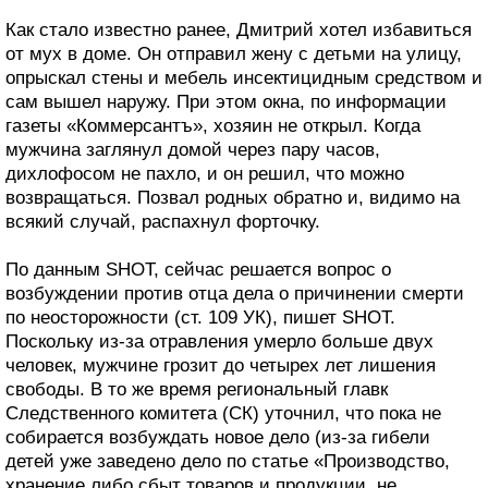
Как стало известно ранее, Дмитрий хотел избавиться
от мух в доме. Он отправил жену с детьми на улицу,
опрыскал стены и мебель инсектицидным средством и
сам вышел наружу. При этом окна, по информации
газеты «Коммерсантъ», хозяин не открыл. Когда
мужчина заглянул домой через пару часов,
дихлофосом не пахло, и он решил, что можно
возвращаться. Позвал родных обратно и, видимо на
всякий случай, распахнул форточку.
По данным SHOT, сейчас решается вопрос о
возбуждении против отца дела о причинении смерти
по неосторожности (ст. 109 УК), пишет SHOT.
Поскольку из-за отравления умерло больше двух
человек, мужчине грозит до четырех лет лишения
свободы. В то же время региональный главк
Следственного комитета (СК) уточнил, что пока не
собирается возбуждать новое дело (из-за гибели
детей уже заведено дело по статье «Производство,
хранение либо сбыт товаров и продукции, не