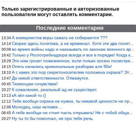
Только зарегистрированные и авторизованные
пользователи могут оставлять комментарии.
Последние комментарии
А коммунистов воры сажать не собираются ???
13:34
Скорее здесь политика, а не криминал. Хотя эти два понятия начин
14:14
во время войны надо и наказывать по законам военного времени, а
00:09
Только у Роспотребнадзора всегда и все в порядке! Когда касается
18:42
Это нам грозит пожизненное, если только грозно посмотреть в их с
18:29
Опять начались криминальные разборки аля 90е!
18:15
А с каких это пор секретоносителям положена охрана? Это его зада
18:10
Да никой ответственности. Отмажутся.
13:47
Тюменцам сочувствие!
09:45
К сожалению, реальный ад не существует.
20:27
кА зёл какой то ((
13:13
Тебе вообще охрана не нужна, ты никакой ценности не представляеш
12:12
Молодец, наш человек…
12:09
А тебе вообще не стоит пасть открывать! Не с тобой общаются!
08:45
Ну ты то бы помолчал, не про тебя речь.
20:27