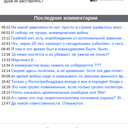
души их расстрелять?
Последние комментарии
Ни какой зависимости нет, просто в стране развелось много ипанут
09:22
И сейчас не лучше, коммерческая война.
06:02
Граблей нет, есть освобождение от колониальной зависимости, это
13:12
Что, через 20 лет, напишут о сегодняшних событиях, о сегодняшней
10:43
Я там в это время был в командировке.Было, было…
08:45
За ними охотятся и их убивают, не ужели не понял?
13:36
Маргинал б…
13:33
А коммунистов воры сажать не собираются ???
13:34
Скорее здесь политика, а не криминал. Хотя эти два понятия начин
14:14
во время войны надо и наказывать по законам военного времени, а
00:09
Только у Роспотребнадзора всегда и все в порядке! Когда касается
18:42
Это нам грозит пожизненное, если только грозно посмотреть в их с
18:29
Опять начались криминальные разборки аля 90е!
18:15
А с каких это пор секретоносителям положена охрана? Это его зада
18:10
Да никой ответственности. Отмажутся.
13:47