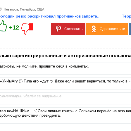
Невзоров
,
Петербург
,
США
Володин резко раскритиковал противников запрета...
Терр
+12
Сохранить
Одноклассники
лько зарегистрированные и авторизованные пользова
атриоты, не молчите, проявите себя в комментах.
жУнИмАгу ))) Типа его ждут ツ Даже если решит вернуться, то только в 
омментарий удалён за нарушение
тал не«НАШИ»м… :( Свои личные контры с Собчаком перенёс на всю на
добряющую действия президента.