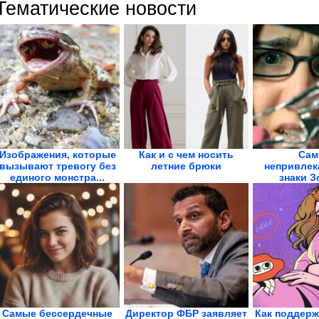
Тематические новости
Изображения, которые
Как и с чем носить
Сам
вызывают тревогу без
летние брюки
непривлек
единого монстра...
знаки З
Самые бессердечные
Директор ФБР заявляет
Как поддерж