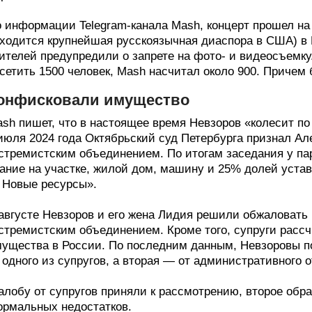
 информации Telegram-канала Mash, концерт прошел на 
ходится крупнейшая русскоязычная диаспора в США) в
ителей предупредили о запрете на фото- и видеосъемку
сетить 1500 человек, Mash насчитал около 900. Причем
онфисковали имущество
sh пишет, что в настоящее время Невзоров «колесит по
июля 2024 года Октябрьский суд Петербурга признал Ал
стремистским объединением. По итогам заседания у па
ание на участке, жилой дом, машину и 25% долей уста
Новые ресурсы».
августе Невзоров и его жена Лидия решили обжаловать
стремистским объединением. Кроме того, супруги расс
ущества в России. По последним данным, Невзоровы п
 одного из супругов, а вторая — от административного о
лобу от супругов приняли к рассмотрению, второе обр
рмальных недостатков.