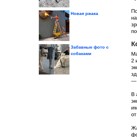
По
Новая ржака
на
зр
поверить!
90-х. Невозможно
Потрясающие кадры из
по
К
Забавные фото с
собаками
Ma
2 
декорации к...
которые выглядят как
Заброшенные места,
эк
зд
— 
В 
эк
им
от
Жа
фо