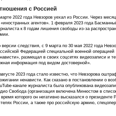
тношения с Россией
марте 2022 года Невзоров уехал из России. Через мес
«иностранных агентов». 1 февраля 2023 года Басманны
рналиста к 8 годам лишения свободы из-за распростр
мии.
 версии следствия, с 9 марта по 30 мая 2022 года Нев
ссийской Федерацией специальной военной операцией 
нависти», размещал в своих соцсетях видеозаписи и те
жная информация под видом достоверной».
августе 2023 года стало известно, что Невзорова оштраф
зжигании ненависти. Как сказано в постановлении о воз
uTube-канале журналиста была опубликована видеозапи
дио Свобода (организация включена Минюстом в список
 время которого он негативно высказался о президенте Р
телях России, а также про российскую армию, спецопер