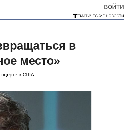
войти
звращаться в
ное место»
концерте в США