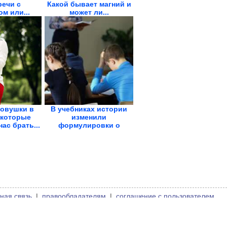
речи с
Какой бывает магний и
м или...
может ли...
овушки в
В учебниках истории
 которые
изменили
ас брать...
формулировки о
холопах,...
ная связь
|
правообладателям
|
соглашение с пользователем