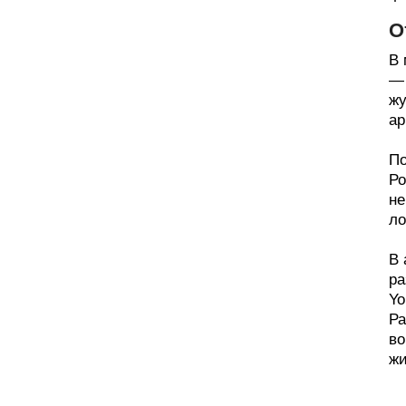
О
В 
— 
жу
ар
По
Ро
не
ло
В 
ра
Yo
Ра
во
жи