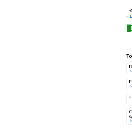
« 
То
П
Р
К
С
о