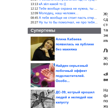
кА зёл какой то ((
13:13
Тебе вообще охрана не нужна, ты никакой ценности не представляеш
12:12
Молодец, наш человек…
12:09
Жу
А тебе вообще не стоит пасть открывать! Не с тобой общаются!
08:45
сд
Ну ты то бы помолчал, не про тебя речь.
20:27
ст
та
Супертемы
эк
Алина Кабаева
им
появилась на публике
ЕС согласовал новый
пакет санкций против
без макияжа
Л
России
Жу
во
Найден серьезный
побочный эффект
«Я
Причины, почему
подсластителей.
разговор превращается
в ссору
ве
Особо...
На
ДС-39, котрый крошил
фл
людей и нелюдей как
по
капусту
Все приколы Июля. Балдёж!
жу