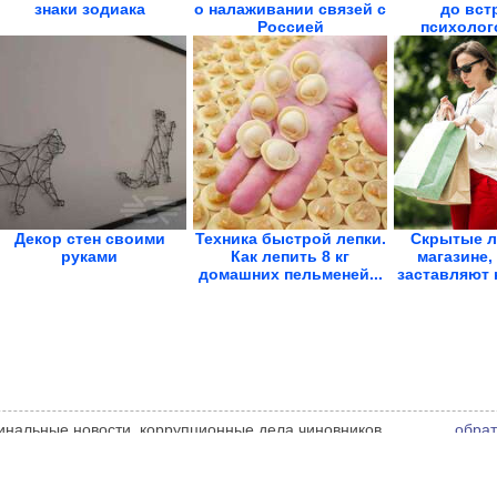
знаки зодиака
о налаживании связей с
до вст
Россией
психолого
Декор стен своими
Техника быстрой лепки.
Скрытые л
руками
Как лепить 8 кг
магазине,
домашних пельменей...
заставляют н
иминальные новости, коррупционные дела чиновников,
обрат
е администрации сайта может не совпадать с мнением