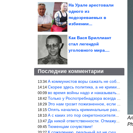
На Урале арестовали
одного из
подозреваемых в
избиении...
Как Вася Бриллиант
стал легендой
уголовного мира....
Последние комментарии
А коммунистов воры сажать не собираются ???
13:34
Скорее здесь политика, а не криминал. Хотя эти два понятия начин
14:14
во время войны надо и наказывать по законам военного времени, а
00:09
Только у Роспотребнадзора всегда и все в порядке! Когда касается
18:42
Это нам грозит пожизненное, если только грозно посмотреть в их с
18:29
Опять начались криминальные разборки аля 90е!
18:15
А с каких это пор секретоносителям положена охрана? Это его зада
18:10
Ал
Да никой ответственности. Отмажутся.
13:47
Ph
Тюменцам сочувствие!
09:45
К сожалению, реальный ад не существует.
20:27