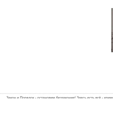
Закон и Порядок - остановим беззаконие! Здесь есть всё - кр
различные происшествия и комментарии специалистов. Мнени
автора статьи. Автор статьи указан в источнике.
zakon-i-poryadok.com
ТЕМАТИЧЕСКИЕ НОВОСТИ