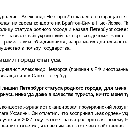
рналист Александр Невзоров* отказался возвращаться в
елал на своем концерте на Брайтон-Бич в Нью-Йорке. П
олицу статуса родного города и назвал Петербург оскв
кже назвал свой украинский паспорт «орденом». В июле
стремистским объединением, запретив их деятельность в
ущество в пользу государства.
ишил город статуса
рналист Александр Невзоров (признан в РФ иностранны
звращаться в Санкт-Петербург.
 лишил Петербург статуса родного города, для меня 
рнусь никогда даже в качестве туриста, ничто меня 
 концерте журналист скандировал проукраинский лозунг
ага Украины. Он отметил, что воспринял «как орден» ук
лучили в 2022 году. В ответ на вопрос зрителя, почему 
рналист ответил, что не считает этот язык собственнос