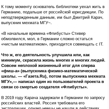
К тому моменту основатель библиотеки уехал жить в
Германию, подальше от российской юрисдикции. По
неподтвержденным данным, им был Дмитрий Карач,
выпускник мехмата МГУ~.
«В начальные времена «Флибусты» Стивер
обмолвился, мол, в Германии сложно остаться
«чистым математиком», приходится совмещать с IT.
Что ж, его деятельность улучшила или, как
минимум, скрасила жизнь многих и многих людей.
Совсем неплохой жизненный итог для сперва
«фмш-а» (выпускника физико-математической
школы. — «Газета.Ru), потом выпускника мехмата
МГУ»,— написал один из пользователей проекта в
связи со смертью создателя «Флибусты».
В 2019 году Карача задержали в Германии по запросу
российских властей. Россия требовала его
экстрадиции, однако немцы не нашли в действиях