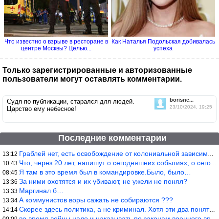
Что известно о взрыве в ресторане в
Как Наталья Подольская добивалась
центре Москвы? Целью...
успеха
Только зарегистрированные и авторизованные
пользователи могут оставлять комментарии.
borisne...
Судя по публикации, старался для людей.
23/10/2024, 19:25
Царство ему небесное!
Последние комментарии
Граблей нет, есть освобождение от колониальной зависимости, это
13:12
Что, через 20 лет, напишут о сегодняшних событиях, о сегодняшней
10:43
Я там в это время был в командировке.Было, было…
08:45
За ними охотятся и их убивают, не ужели не понял?
13:36
Маргинал б…
13:33
А коммунистов воры сажать не собираются ???
13:34
Скорее здесь политика, а не криминал. Хотя эти два понятия начин
14:14
во время войны надо и наказывать по законам военного времени, а