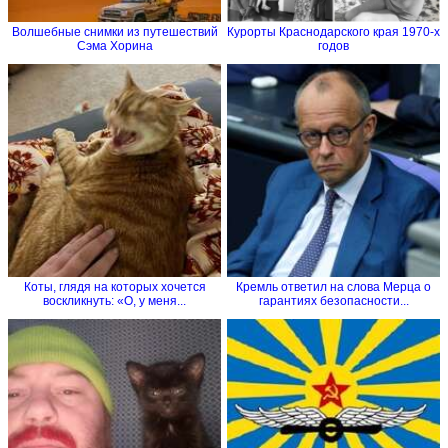
Волшебные снимки из путешествий
Курорты Краснодарского края 1970-х
Сэма Хорина
годов
Коты, глядя на которых хочется
Кремль ответил на слова Мерца о
воскликнуть: «О, у меня...
гарантиях безопасности...