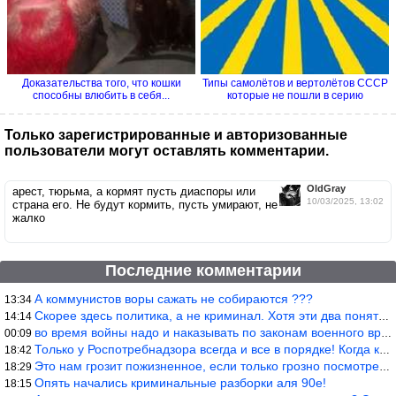
Доказательства того, что кошки
Типы самолётов и вертолётов СССР
способны влюбить в себя...
которые не пошли в серию
Только зарегистрированные и авторизованные
пользователи могут оставлять комментарии.
OldGray
арест, тюрьма, а кормят пусть диаспоры или
10/03/2025, 13:02
страна его. Не будут кормить, пусть умирают, не
жалко
Последние комментарии
А коммунистов воры сажать не собираются ???
13:34
Скорее здесь политика, а не криминал. Хотя эти два понятия начин
14:14
во время войны надо и наказывать по законам военного времени, а
00:09
Только у Роспотребнадзора всегда и все в порядке! Когда касается
18:42
Это нам грозит пожизненное, если только грозно посмотреть в их с
18:29
Опять начались криминальные разборки аля 90е!
18:15