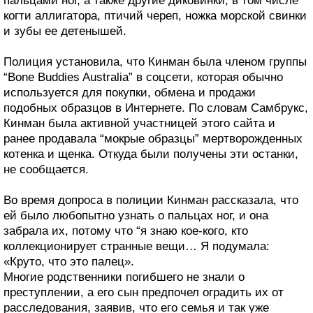
пальцами ног, а также другие диковинки, в том числе
когти аллигатора, птичий череп, ножка морской свинки
и зубы ее детенышей.
Полиция установила, что Кинман была членом группы
“Bone Buddies Australia” в соцсети, которая обычно
используется для покупки, обмена и продажи
подобных образцов в Интернете. По словам Самбрукс,
Кинман была активной участницей этого сайта и
ранее продавала “мокрые образцы” мертворожденных
котенка и щенка. Откуда были получены эти останки,
не сообщается.
Во время допроса в полиции Кинман рассказала, что
ей было любопытно узнать о пальцах ног, и она
забрала их, потому что “я знаю кое-кого, кто
коллекционирует странные вещи… Я подумала:
«Круто, что это палец».
Многие родственники погибшего не знали о
преступлении, а его сын предпочел оградить их от
расследования, заявив, что его семья и так уже