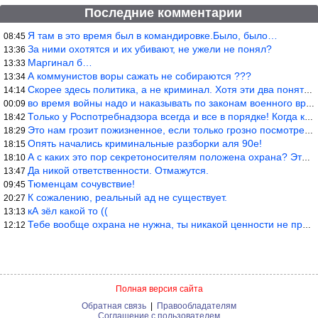
Последние комментарии
Я там в это время был в командировке.Было, было…
08:45
За ними охотятся и их убивают, не ужели не понял?
13:36
Маргинал б…
13:33
А коммунистов воры сажать не собираются ???
13:34
Скорее здесь политика, а не криминал. Хотя эти два понятия начин
14:14
во время войны надо и наказывать по законам военного времени, а
00:09
Только у Роспотребнадзора всегда и все в порядке! Когда касается
18:42
Это нам грозит пожизненное, если только грозно посмотреть в их с
18:29
Опять начались криминальные разборки аля 90е!
18:15
А с каких это пор секретоносителям положена охрана? Это его зада
18:10
Да никой ответственности. Отмажутся.
13:47
Тюменцам сочувствие!
09:45
К сожалению, реальный ад не существует.
20:27
кА зёл какой то ((
13:13
Тебе вообще охрана не нужна, ты никакой ценности не представляеш
12:12
Полная версия сайта
Обратная связь
|
Правообладателям
Соглашение с пользователем