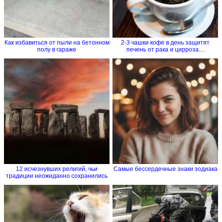
Как избавиться от пыли на бетонном
2-3 чашки кофе в день защитят
полу в гараже
печень от рака и цирроза....
12 исчезнувших религий, чьи
Самые бессердечные знаки зодиака
традиции неожиданно сохранились