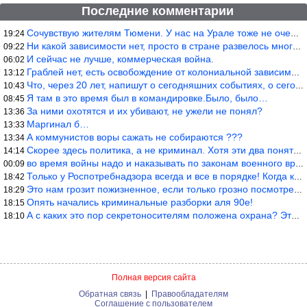
Последние комментарии
Сочувствую жителям Тюмени. У нас на Урале тоже не очень из-за до
19:24
Ни какой зависимости нет, просто в стране развелось много ипанут
09:22
И сейчас не лучше, коммерческая война.
06:02
Граблей нет, есть освобождение от колониальной зависимости, это
13:12
Что, через 20 лет, напишут о сегодняшних событиях, о сегодняшней
10:43
Я там в это время был в командировке.Было, было…
08:45
За ними охотятся и их убивают, не ужели не понял?
13:36
Маргинал б…
13:33
А коммунистов воры сажать не собираются ???
13:34
Скорее здесь политика, а не криминал. Хотя эти два понятия начин
14:14
во время войны надо и наказывать по законам военного времени, а
00:09
Только у Роспотребнадзора всегда и все в порядке! Когда касается
18:42
Это нам грозит пожизненное, если только грозно посмотреть в их с
18:29
Опять начались криминальные разборки аля 90е!
18:15
А с каких это пор секретоносителям положена охрана? Это его зада
18:10
Полная версия сайта
Обратная связь
|
Правообладателям
Соглашение с пользователем