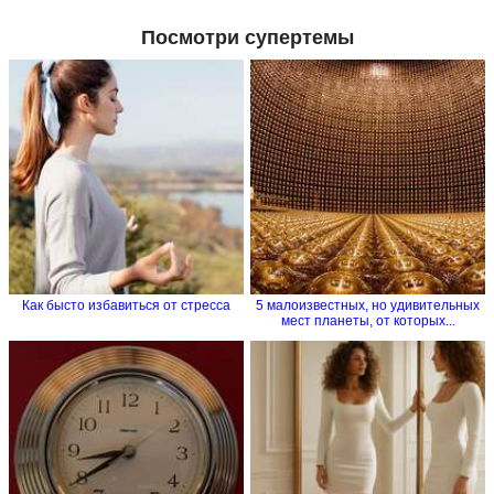
Посмотри супертемы
Как бысто избавиться от стресса
5 малоизвестных, но удивительных
мест планеты, от которых...