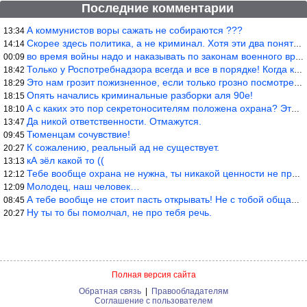
Последние комментарии
А коммунистов воры сажать не собираются ???
13:34
Скорее здесь политика, а не криминал. Хотя эти два понятия начин
14:14
во время войны надо и наказывать по законам военного времени, а
00:09
Только у Роспотребнадзора всегда и все в порядке! Когда касается
18:42
Это нам грозит пожизненное, если только грозно посмотреть в их с
18:29
Опять начались криминальные разборки аля 90е!
18:15
А с каких это пор секретоносителям положена охрана? Это его зада
18:10
Да никой ответственности. Отмажутся.
13:47
Тюменцам сочувствие!
09:45
К сожалению, реальный ад не существует.
20:27
кА зёл какой то ((
13:13
Тебе вообще охрана не нужна, ты никакой ценности не представляеш
12:12
Молодец, наш человек…
12:09
А тебе вообще не стоит пасть открывать! Не с тобой общаются!
08:45
Ну ты то бы помолчал, не про тебя речь.
20:27
Полная версия сайта
Обратная связь
|
Правообладателям
Соглашение с пользователем