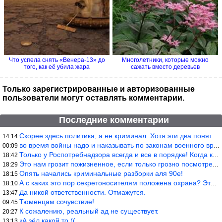
Что успела снять «Венера-13» до
Многолетники, которые можно
того, как её убила жара
сажать вместо деревьев
Только зарегистрированные и авторизованные
пользователи могут оставлять комментарии.
Последние комментарии
Скорее здесь политика, а не криминал. Хотя эти два понятия начин
14:14
во время войны надо и наказывать по законам военного времени, а
00:09
Только у Роспотребнадзора всегда и все в порядке! Когда касается
18:42
Это нам грозит пожизненное, если только грозно посмотреть в их с
18:29
Опять начались криминальные разборки аля 90е!
18:15
А с каких это пор секретоносителям положена охрана? Это его зада
18:10
Да никой ответственности. Отмажутся.
13:47
Тюменцам сочувствие!
09:45
К сожалению, реальный ад не существует.
20:27
кА зёл какой то ((
13:13