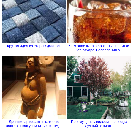
Крутая идея из старых джинсов
Чем опасны газированные напитки
без сахара. Воспаления в...
Древние артефакты, которые
Почему дача у водоема не всегда
заставят вас усомниться в том,...
лучший вариант