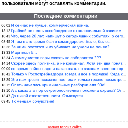
пользователи могут оставлять комментарии.
Последние комментарии
И сейчас не лучше, коммерческая война.
06:02
Граблей нет, есть освобождение от колониальной зависимости, это
13:12
Что, через 20 лет, напишут о сегодняшних событиях, о сегодняшней
10:43
Я там в это время был в командировке.Было, было…
08:45
За ними охотятся и их убивают, не ужели не понял?
13:36
Маргинал б…
13:33
А коммунистов воры сажать не собираются ???
13:34
Скорее здесь политика, а не криминал. Хотя эти два понятия начин
14:14
во время войны надо и наказывать по законам военного времени, а
00:09
Только у Роспотребнадзора всегда и все в порядке! Когда касается
18:42
Это нам грозит пожизненное, если только грозно посмотреть в их с
18:29
Опять начались криминальные разборки аля 90е!
18:15
А с каких это пор секретоносителям положена охрана? Это его зада
18:10
Да никой ответственности. Отмажутся.
13:47
Тюменцам сочувствие!
09:45
Полная версия сайта