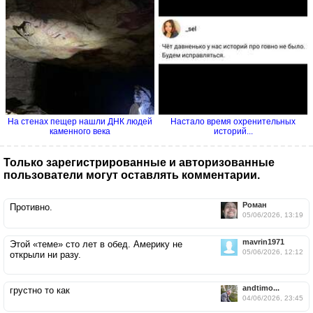
На стенах пещер нашли ДНК людей
Настало время охренительных
каменного века
историй...
Только зарегистрированные и авторизованные
пользователи могут оставлять комментарии.
Роман
Противно.
05/06/2026, 13:19
mavrin1971
Этой «теме» сто лет в обед. Америку не
05/06/2026, 12:12
открыли ни разу.
andtimo...
грустно то как
04/06/2026, 23:45