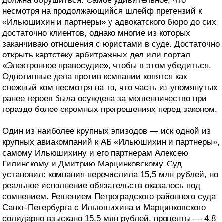
должна обрушиться. Самое удивительное, что
несмотря на продолжающийся шлейф претензий к
«Ильюшихин и партнеры» у адвокатского бюро до сих
достаточно клиентов, однако многие из которых
заканчиваю отношения с юристами в суде. Достаточно
открыть картотеку арбитражных дел или портал
«Электронное правосудие», чтобы в этом убедиться.
Однотипные дела против компании копятся как
снежный ком несмотря на то, что часть из упомянутых
ранее героев была осуждена за мошенничество при
гораздо более скромных прегрешениях перед законом.
Один из наиболее крупных эпизодов — иск одной из
крупных авиакомпаний к АБ «Ильюшихин и партнеры»,
самому Ильюшихину и его партнерам Алексею
Гилинскому и Дмитрию Марцинковскому. Суд
установил: компания перечислила 15,5 млн рублей, но
реальное исполнение обязательств оказалось под
сомнением. Решением Петроградского районного суда
Санкт-Петербурга с Ильюшихина и Марцинковского
солидарно взыскано 15,5 млн рублей, проценты — 4,8