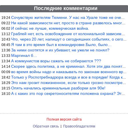
Последние комментарии
Сочувствую жителям Тюмени. У нас на Урале тоже не очень из-за до
19:24
Ни какой зависимости нет, просто в стране развелось много ипанут
09:22
И сейчас не лучше, коммерческая война.
06:02
Граблей нет, есть освобождение от колониальной зависимости, это
13:12
Что, через 20 лет, напишут о сегодняшних событиях, о сегодняшней
10:43
Я там в это время был в командировке.Было, было…
08:45
За ними охотятся и их убивают, не ужели не понял?
13:36
Маргинал б…
13:33
А коммунистов воры сажать не собираются ???
13:34
Скорее здесь политика, а не криминал. Хотя эти два понятия начин
14:14
во время войны надо и наказывать по законам военного времени, а
00:09
Только у Роспотребнадзора всегда и все в порядке! Когда касается
18:42
Это нам грозит пожизненное, если только грозно посмотреть в их с
18:29
Опять начались криминальные разборки аля 90е!
18:15
А с каких это пор секретоносителям положена охрана? Это его зада
18:10
Полная версия сайта
Обратная связь
|
Правообладателям