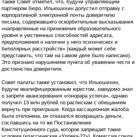
Также Совет отметил, что, будучи управляющим
партнером бюро, Ильюшихин допустил отправку с
корпоративной электронной почты доверителю
письма, содержавшего оскорбительные высказывания
«направленные на принижение образовательного
уровня и умственных способностей адресата,
предположения о наличии у него психических и
биполярных расстройств» (каждый может себе
представить, что там на самом деле было написано).
Это признано нарушением пункта об уважении чести и
достоинства доверителя.
Совет палаты также установил, что Ильюшихин,
будучи квалифицированным юристом, заведомо знал
о запрете авансирования «гонорара успеха», однако
получил 13 млн рублей по распискам с обещанием
вернуть при проигрыше. Когда кассационная жалоба
была отклонена, он отказался возвращать деньги,
сославшись на то же Постановление
Конституционного суда, которое запрещает такие
условия (классическая «Уловка-22»). Комиссия сочла,