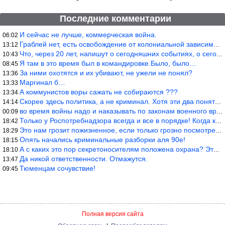
Последние комментарии
И сейчас не лучше, коммерческая война.
06:02
Граблей нет, есть освобождение от колониальной зависимости, это
13:12
Что, через 20 лет, напишут о сегодняшних событиях, о сегодняшней
10:43
Я там в это время был в командировке.Было, было…
08:45
За ними охотятся и их убивают, не ужели не понял?
13:36
Маргинал б…
13:33
А коммунистов воры сажать не собираются ???
13:34
Скорее здесь политика, а не криминал. Хотя эти два понятия начин
14:14
во время войны надо и наказывать по законам военного времени, а
00:09
Только у Роспотребнадзора всегда и все в порядке! Когда касается
18:42
Это нам грозит пожизненное, если только грозно посмотреть в их с
18:29
Опять начались криминальные разборки аля 90е!
18:15
А с каких это пор секретоносителям положена охрана? Это его зада
18:10
Да никой ответственности. Отмажутся.
13:47
Тюменцам сочувствие!
09:45
Полная версия сайта